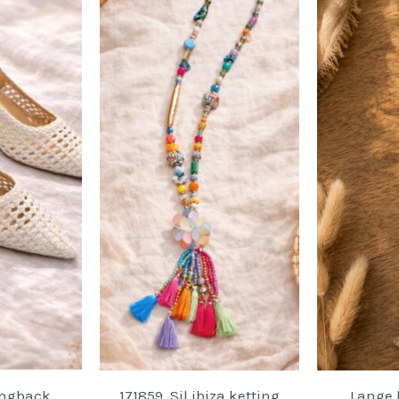
ingback
171859. Sil ibiza ketting
Lange 