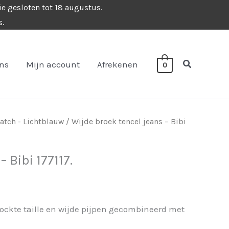
ie gesloten tot 18 augustus.
s.
Zoeken
ons
Mijn account
Afrekenen
0
tch - Lichtblauw
/ Wijde broek tencel jeans – Bibi
 Bibi 177117.
ockte taille en wijde pijpen gecombineerd met