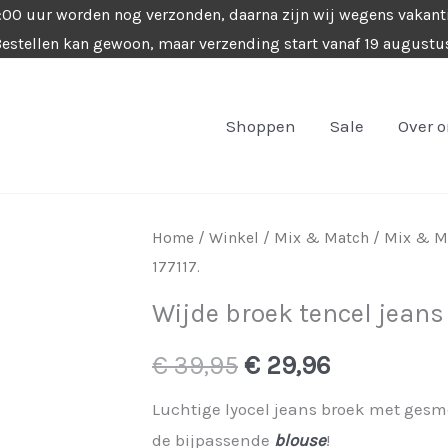
4:00 uur worden nog verzonden, daarna zijn wij wegens vakant
estellen kan gewoon, maar verzending start vanaf 19 augustu
Shoppen
Sale
Over 
Home
/
Winkel
/
Mix & Match
/
Mix & Ma
177117.
Wijde broek tencel jeans –
Oorspronkelijke
Huidige
€
39,95
€
29,96
prijs
prijs
Luchtige lyocel jeans broek met gesm
de bijpassende
blouse
!