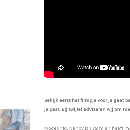
Bekijk eerst het filmpje voor je gaat b
je past. Bij twijfel adviseren wij om n
Modelinfo: Nancy is 1,72 m en heeft m