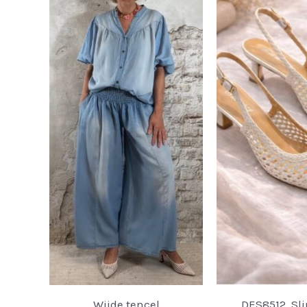
Wijde tencel
DES8512. Sl