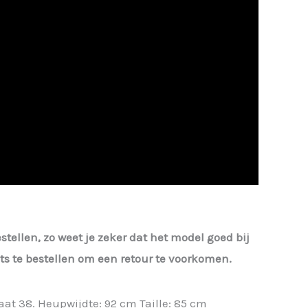
estellen, zo weet je zeker dat het model goed bij
iets te bestellen om een retour te voorkomen.
aat 38. Heupwijdte: 92 cm Taille: 85 cm