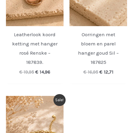
Leatherlook koord
Oorringen met
ketting met hanger
bloem en parel
rosé Renske –
hanger goud Sil –
187839.
187825
Oorspronkelijke
Huidige
Oorspronkelijk
Huidige
€
19,95
€
14,96
€
16,95
€
12,71
prijs
prijs
prijs
prijs
was:
is:
was:
is:
€ 19,95.
€ 14,96.
€ 16,95.
€ 12,71.
Sale!