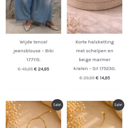
Wijde tencel
Korte halsketting
jeansblouse – Bibi
met schelpen en
177115.
beige marmer
kralen – Sil 175230.
Oorspronkelijke
Huidige
€
49,95
€
24,95
prijs
prijs
Oorspronkelijk
Huidige
€
29,95
€
14,95
was:
is:
prijs
prijs
€ 49,95.
€ 24,95.
was:
is:
€ 29,95.
€ 14,95.
Sale!
Sale!