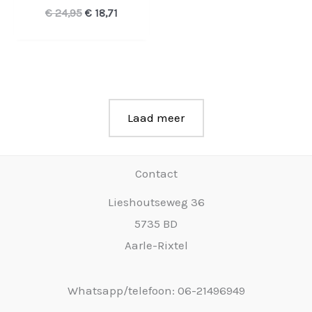
Oorspronkelijke
Huidige
€
24,95
€
18,71
prijs
prijs
was:
is:
€ 24,95.
€ 18,71.
Laad meer
Contact
Lieshoutseweg 36
5735 BD
Aarle-Rixtel
Whatsapp/telefoon: 06-21496949