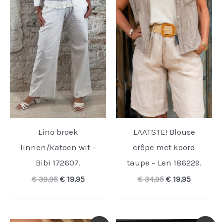
Lino broek
LAATSTE! Blouse
linnen/katoen wit –
crêpe met koord
Bibi 172607.
taupe – Len 186229.
Oorspronkelijke
Huidige
Oorspronkelijk
Huidige
€
39,95
€
19,95
€
34,95
€
19,95
prijs
prijs
prijs
prijs
was:
is:
was:
is:
€ 39,95.
€ 19,95.
€ 34,95.
€ 19,95.