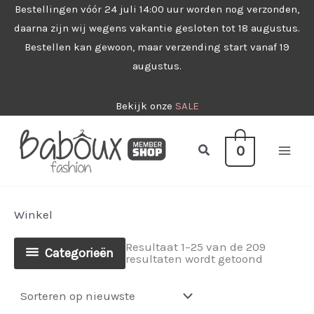
Ga
Bestellingen vóór 24 juli 14:00 uur worden nog verzonden,
daarna zijn wij wegens vakantie gesloten tot 18 augustus.
naar
Bestellen kan gewoon, maar verzending start vanaf 19
de
augustus.
inhoud
Bekijk onze
SALE
Zoeken
0
Winkel
Resultaat 1–25 van de 209
Categorieën
Gesorteer
resultaten wordt getoond
op
nieuwste