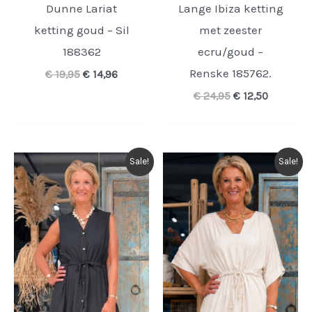
Dunne Lariat
Lange Ibiza ketting
ketting goud – Sil
met zeester
188362
ecru/goud –
Renske 185762.
Oorspronkelijke
Huidige
€
19,95
€
14,96
prijs
prijs
Oorspronkelijk
Huidige
€
24,95
€
12,50
was:
is:
prijs
prijs
€ 19,95.
€ 14,96.
was:
is:
€ 24,95.
€ 12,50.
Sale!
Sale!