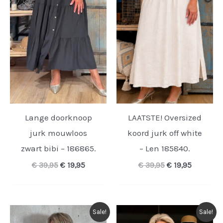
Lange doorknoop
LAATSTE! Oversized
jurk mouwloos
koord jurk off white
zwart bibi – 186865.
– Len 185840.
Oorspronkelijke
Huidige
Oorspronkelijk
Huidige
€
39,95
€
19,95
€
39,95
€
19,95
prijs
prijs
prijs
prijs
was:
is:
was:
is:
€ 39,95.
€ 19,95.
€ 39,95.
€ 19,95.
Sale!
Sale!