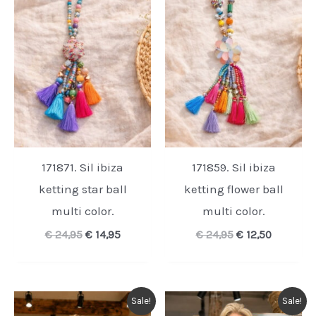
171871. Sil ibiza
171859. Sil ibiza
ketting star ball
ketting flower ball
multi color.
multi color.
Oorspronkelijke
Huidige
Oorspronkelijk
Huidige
€
24,95
€
14,95
€
24,95
€
12,50
prijs
prijs
prijs
prijs
was:
is:
was:
is:
€ 24,95.
€ 14,95.
€ 24,95.
€ 12,50.
Sale!
Sale!