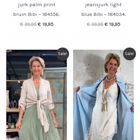
jurk palm print
jeansjurk light
bruin Bibi – 184556.
blue Bibi – 184034.
Oorspronkelijke
Huidige
Oorspronkelijk
Huidige
€
39,95
€
19,95
€
39,95
€
19,95
prijs
prijs
prijs
prijs
was:
is:
was:
is:
€ 39,95.
€ 19,95.
€ 39,95.
€ 19,95.
Sale!
Sale!