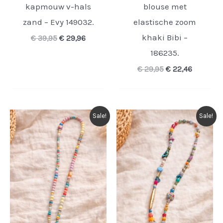
kapmouw v-hals
blouse met
zand – Evy 149032.
elastische zoom
khaki Bibi –
Oorspronkelijke
Huidige
€
39,95
€
29,96
prijs
prijs
186235.
was:
is:
€ 39,95.
€ 29,96.
Oorspronkelijke
Huidige
€
29,95
€
22,46
prijs
prijs
was:
is:
€ 29,95.
€ 22,46.
Sale!
Sale!