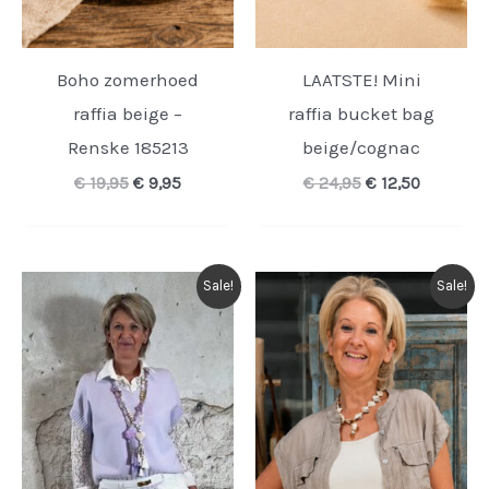
Boho zomerhoed
LAATSTE! Mini
raffia beige –
raffia bucket bag
Renske 185213
beige/cognac
Oorspronkelijke
Huidige
Oorspronkelijk
Huidige
€
19,95
€
9,95
€
24,95
€
12,50
prijs
prijs
prijs
prijs
was:
is:
was:
is:
€ 19,95.
€ 9,95.
€ 24,95.
€ 12,50.
Sale!
Sale!