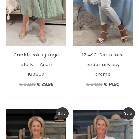
Crinkle rok / jurkje
171490. Satin lace
khaki – Ailan
onderjurk asy
183809.
creme
Oorspronkelijke
Huidige
Oorspronkelijk
Huidige
€
39,95
€
29,96
€
34,95
€
14,95
prijs
prijs
prijs
prijs
was:
is:
was:
is:
€ 39,95.
€ 29,96.
€ 34,95.
€ 14,95.
Sale!
Sale!