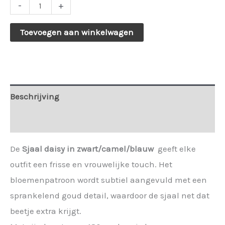
146328.
-
+
Sjaal
Toevoegen aan winkelwagen
Daisy
zwart/camel/blauw.
aantal
Beschrijving
Extra informatie
De
Sjaal daisy in zwart/camel/blauw
geeft elke
outfit een frisse en vrouwelijke touch. Het
bloemenpatroon wordt subtiel aangevuld met een
sprankelend goud detail, waardoor de sjaal net dat
beetje extra krijgt.