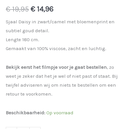
Oorspronkelijke
Huidige
€
19,95
€
14,96
prijs
prijs
Sjaal Daisy in zwart/camel met bloemenprint en
subtiel goud detail.
was:
is:
Lengte 180 cm.
€ 19,95.
€ 14,96.
Gemaakt van 100% viscose, zacht en luchtig.
Bekijk eerst het filmpje voor je gaat bestellen
, zo
weet je zeker dat het je wel of niet past of staat. Bij
twijfel adviseren wij om niets te bestellen om een
retour te voorkomen.
Beschikbaarheid:
Op voorraad