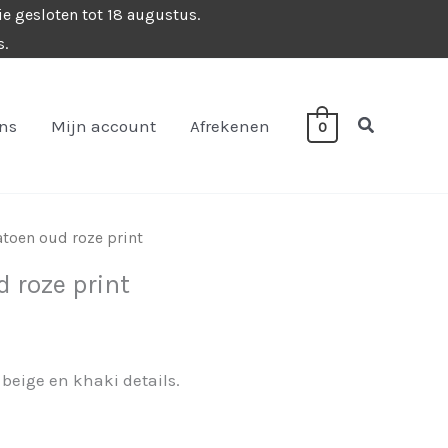
ie gesloten tot 18 augustus.
s.
Zoeken
ons
Mijn account
Afrekenen
0
toen oud roze print
 roze print
 beige en khaki details.