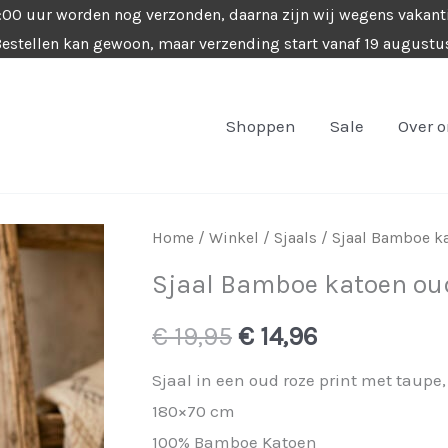
4:00 uur worden nog verzonden, daarna zijn wij wegens vakant
estellen kan gewoon, maar verzending start vanaf 19 augustu
Shoppen
Sale
Over 
Home
/
Winkel
/
Sjaals
/ Sjaal Bamboe ka
Sjaal Bamboe katoen oud
Oorspronkelijke
Huidige
€
19,95
€
14,96
prijs
prijs
Sjaal in een oud roze print met taupe,
180×70 cm
was:
is:
100% Bamboe Katoen