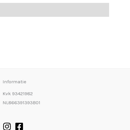
Informatie
Kvk 93421982
NL866391393B01