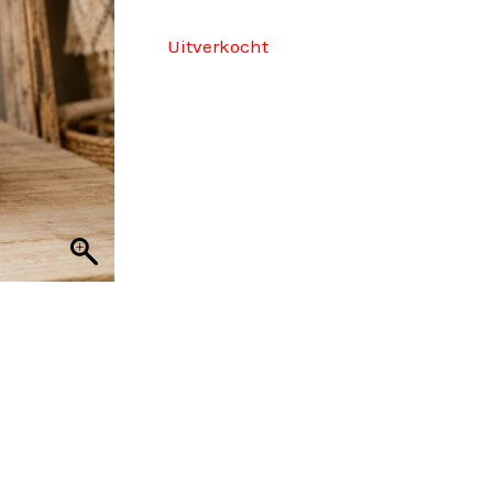
€ 19,95.
€ 14,96.
Uitverkocht