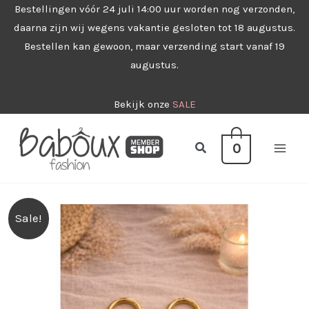
Ga
Bestellingen vóór 24 juli 14:00 uur worden nog verzonden,
daarna zijn wij wegens vakantie gesloten tot 18 augustus.
naar
Bestellen kan gewoon, maar verzending start vanaf 19
de
augustus.
inhoud
Bekijk onze
SALE
Zoeken
0
Sale!