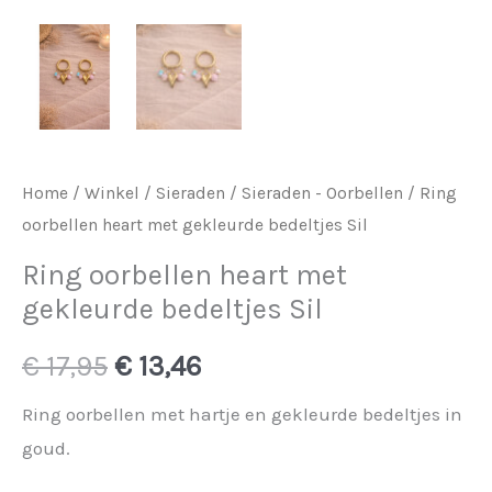
Home
/
Winkel
/
Sieraden
/
Sieraden - Oorbellen
/ Ring
oorbellen heart met gekleurde bedeltjes Sil
Ring oorbellen heart met
gekleurde bedeltjes Sil
Oorspronkelijke
Huidige
€
17,95
€
13,46
prijs
prijs
Ring oorbellen met hartje en gekleurde bedeltjes in
goud.
was:
is: