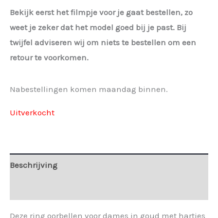
€ 17,95.
€ 13,46.
Bekijk eerst het filmpje voor je gaat bestellen, zo
weet je zeker dat het model goed bij je past. Bij
twijfel adviseren wij om niets te bestellen om een
retour te voorkomen.
Nabestellingen komen maandag binnen.
Uitverkocht
Beschrijving
Extra informatie
Deze ring oorbellen voor dames in goud met hartjes