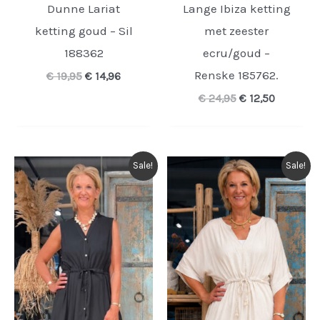
Dunne Lariat
Lange Ibiza ketting
ketting goud – Sil
met zeester
188362
ecru/goud –
Renske 185762.
Oorspronkelijke
Huidige
€
19,95
€
14,96
prijs
prijs
Oorspronkelijk
Huidige
€
24,95
€
12,50
was:
is:
prijs
prijs
€ 19,95.
€ 14,96.
was:
is:
€ 24,95.
€ 12,50.
Sale!
Sale!