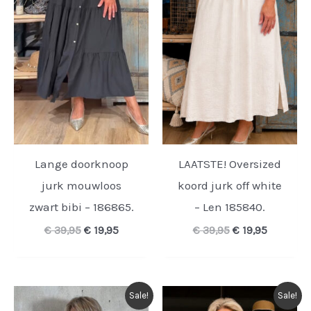
Lange doorknoop
LAATSTE! Oversized
jurk mouwloos
koord jurk off white
zwart bibi – 186865.
– Len 185840.
Oorspronkelijke
Huidige
Oorspronkelijk
Huidige
€
39,95
€
19,95
€
39,95
€
19,95
prijs
prijs
prijs
prijs
was:
is:
was:
is:
€ 39,95.
€ 19,95.
€ 39,95.
€ 19,95.
Sale!
Sale!