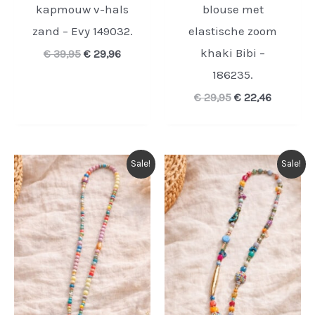
kapmouw v-hals
blouse met
zand – Evy 149032.
elastische zoom
khaki Bibi –
Oorspronkelijke
Huidige
€
39,95
€
29,96
prijs
prijs
186235.
was:
is:
€ 39,95.
€ 29,96.
Oorspronkelijke
Huidige
€
29,95
€
22,46
prijs
prijs
was:
is:
€ 29,95.
€ 22,46.
Sale!
Sale!