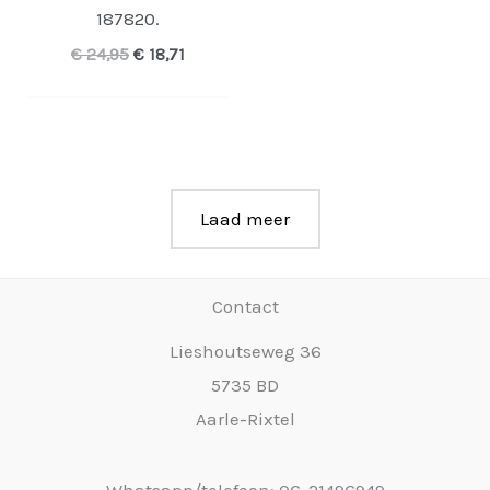
187820.
Oorspronkelijke
Huidige
€
24,95
€
18,71
prijs
prijs
was:
is:
€ 24,95.
€ 18,71.
Laad meer
Contact
Lieshoutseweg 36
5735 BD
Aarle-Rixtel
Whatsapp/telefoon: 06-21496949