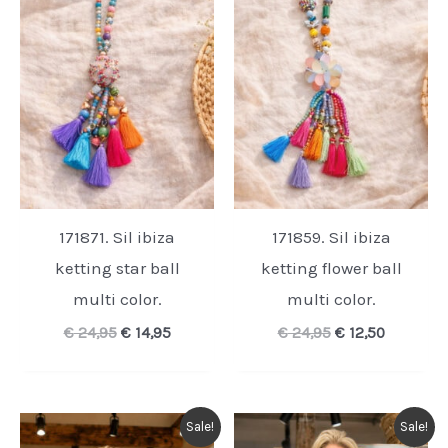
171871. Sil ibiza
171859. Sil ibiza
ketting star ball
ketting flower ball
multi color.
multi color.
Oorspronkelijke
Huidige
Oorspronkelijk
Huidige
€
24,95
€
14,95
€
24,95
€
12,50
prijs
prijs
prijs
prijs
was:
is:
was:
is:
€ 24,95.
€ 14,95.
€ 24,95.
€ 12,50.
Sale!
Sale!