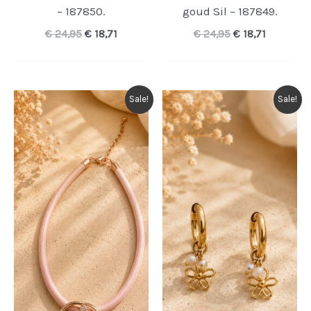
– 187850.
goud Sil – 187849.
Oorspronkelijke
Huidige
Oorspronkelijk
Huidige
€
24,95
€
18,71
€
24,95
€
18,71
prijs
prijs
prijs
prijs
was:
is:
was:
is:
€ 24,95.
€ 18,71.
€ 24,95.
€ 18,71.
Sale!
Sale!