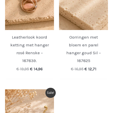
Leatherlook koord
Oorringen met
ketting met hanger
bloem en parel
rosé Renske –
hanger goud Sil –
187839.
187825
Oorspronkelijke
Huidige
Oorspronkelijk
Huidige
€
19,95
€
14,96
€
16,95
€
12,71
prijs
prijs
prijs
prijs
was:
is:
was:
is:
€ 19,95.
€ 14,96.
€ 16,95.
€ 12,71.
Sale!