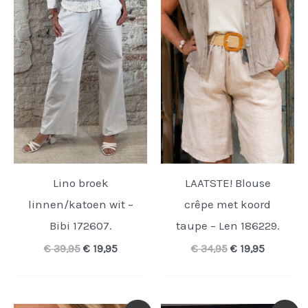
Lino broek
LAATSTE! Blouse
linnen/katoen wit –
crêpe met koord
Bibi 172607.
taupe – Len 186229.
Oorspronkelijke
Huidige
Oorspronkelijk
Huidige
€
39,95
€
19,95
€
34,95
€
19,95
prijs
prijs
prijs
prijs
was:
is:
was:
is:
€ 39,95.
€ 19,95.
€ 34,95.
€ 19,95.