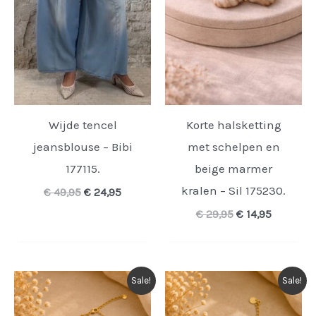
Wijde tencel
Korte halsketting
jeansblouse – Bibi
met schelpen en
177115.
beige marmer
kralen – Sil 175230.
Oorspronkelijke
Huidige
€
49,95
€
24,95
prijs
prijs
Oorspronkelijk
Huidige
€
29,95
€
14,95
was:
is:
prijs
prijs
€ 49,95.
€ 24,95.
was:
is:
€ 29,95.
€ 14,95.
Sale!
Sale!