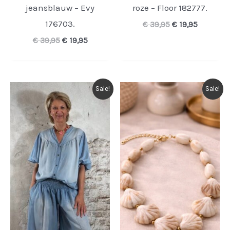
jeansblauw – Evy
roze – Floor 182777.
176703.
Oorspronkelijk
Huidige
€
39,95
€
19,95
prijs
prijs
Oorspronkelijke
Huidige
€
39,95
€
19,95
was:
is:
prijs
prijs
€ 39,95.
€ 19,95.
was:
is:
€ 39,95.
€ 19,95.
Sale!
Sale!