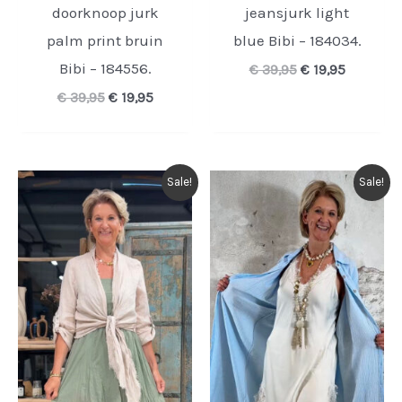
doorknoop jurk
jeansjurk light
palm print bruin
blue Bibi – 184034.
Bibi – 184556.
Oorspronkelijk
Huidige
€
39,95
€
19,95
prijs
prijs
Oorspronkelijke
Huidige
€
39,95
€
19,95
was:
is:
prijs
prijs
€ 39,95.
€ 19,95.
was:
is:
€ 39,95.
€ 19,95.
Sale!
Sale!