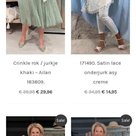
Crinkle rok / jurkje
171490. Satin lace
khaki – Ailan
onderjurk asy
183809.
creme
Oorspronkelijke
Huidige
Oorspronkelijk
Huidige
€
39,95
€
29,96
€
34,95
€
14,95
prijs
prijs
prijs
prijs
was:
is:
was:
is:
€ 39,95.
€ 29,96.
€ 34,95.
€ 14,95.
Sale!
Sale!