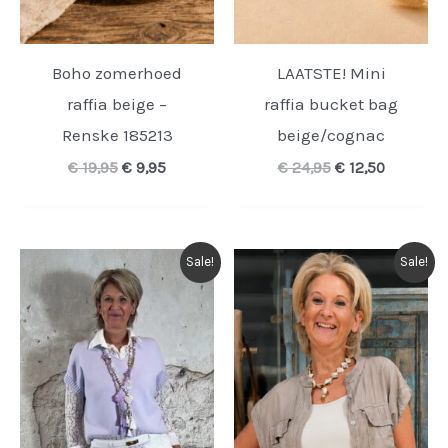
Boho zomerhoed
LAATSTE! Mini
raffia beige –
raffia bucket bag
Renske 185213
beige/cognac
Oorspronkelijke
Huidige
Oorspronkelijk
Huidige
€
19,95
€
9,95
€
24,95
€
12,50
prijs
prijs
prijs
prijs
was:
is:
was:
is:
€ 19,95.
€ 9,95.
€ 24,95.
€ 12,50.
Sale!
Sale!