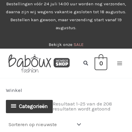
Ga
Bestellingen vóór 24 juli 14:00 uur worden nog verzonden,
daarna zijn wij wegens vakantie gesloten tot 18 augustus.
naar
Bestellen kan gewoon, maar verzending start vanaf 19
de
augustus.
inhoud
Bekijk onze
SALE
Zoeken
0
Winkel
Resultaat 1–25 van de 208
Categorieën
Gesorteer
resultaten wordt getoond
op
nieuwste