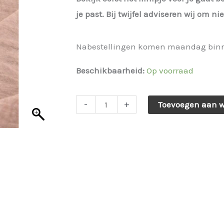
€ 14,95.
€ 11,21.
je past. Bij twijfel adviseren wij om n
Nabestellingen komen maandag bin
Beschikbaarheid:
Op voorraad
Oorbellen
-
+
Toevoegen aan 
double
heart
goud
Sil.
aantal