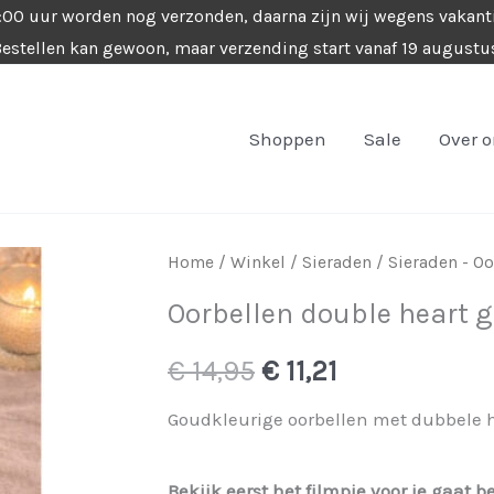
4:00 uur worden nog verzonden, daarna zijn wij wegens vakant
estellen kan gewoon, maar verzending start vanaf 19 augustu
Shoppen
Sale
Over 
Home
/
Winkel
/
Sieraden
/
Sieraden - Oo
Oorbellen double heart g
Oorspronkelijke
Huidige
€
14,95
€
11,21
prijs
prijs
Goudkleurige oorbellen met dubbele h
was:
is:
Bekijk eerst het filmpje voor je gaat b