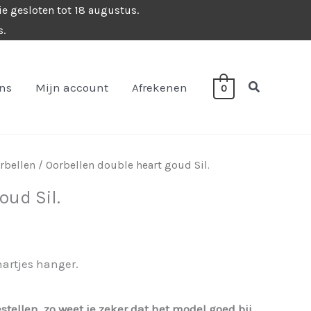
ie gesloten tot 18 augustus.
s.
Zoeken
ons
Mijn account
Afrekenen
0
rbellen
/ Oorbellen double heart goud Sil.
oud Sil.
artjes hanger.
estellen, zo weet je zeker dat het model goed bij