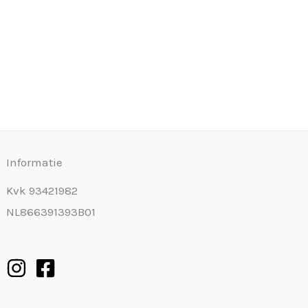
Informatie
Kvk 93421982
NL866391393B01