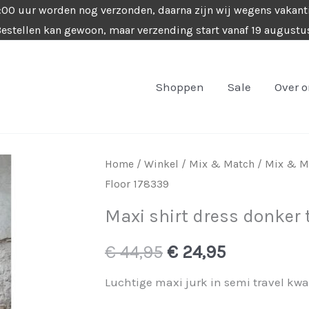
4:00 uur worden nog verzonden, daarna zijn wij wegens vakant
estellen kan gewoon, maar verzending start vanaf 19 augustu
Shoppen
Sale
Over 
Home
/
Winkel
/
Mix & Match
/
Mix & Ma
Floor 178339
Maxi shirt dress donker
Oorspronkelijke
Huidige
€
44,95
€
24,95
prijs
prijs
Luchtige maxi jurk in semi travel kwa