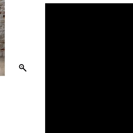
was:
is:
€ 44,95.
€ 24,95.