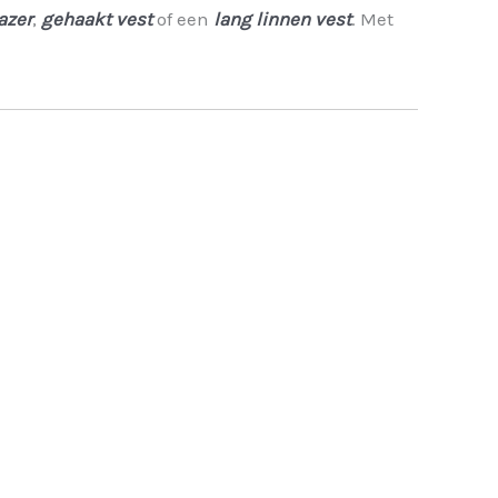
azer
,
gehaakt vest
of een
lang linnen vest
. Met