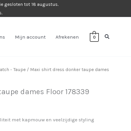
ie gesloten tot 18 augustus.
s.
Zoeken
ons
Mijn account
Afrekenen
0
tch - Taupe
/ Maxi shirt dress donker taupe dames
 taupe dames Floor 178339
liteit met kapmouw en veelzijdige styling