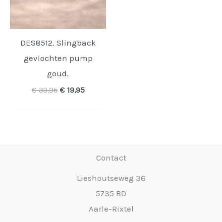
DES8512. Slingback
gevlochten pump
goud.
Oorspronkelijke
Huidige
€
39,95
€
19,95
prijs
prijs
was:
is:
€ 39,95.
€ 19,95.
Contact
Lieshoutseweg 36
5735 BD
Aarle-Rixtel