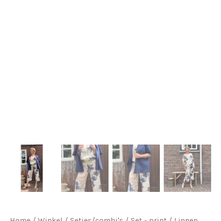
Home
/
Winkel
/
Setjes/combi's
/
Set - print
/ Linnen