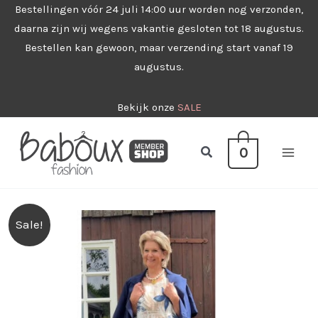
Ga
Bestellingen vóór 24 juli 14:00 uur worden nog verzonden,
daarna zijn wij wegens vakantie gesloten tot 18 augustus.
naar
Bestellen kan gewoon, maar verzending start vanaf 19
de
augustus.
inhoud
Bekijk onze
SALE
Zoeken
0
Sale!