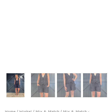
Home
/
Winkel
/
Mix & Match
/
Mix & Match -