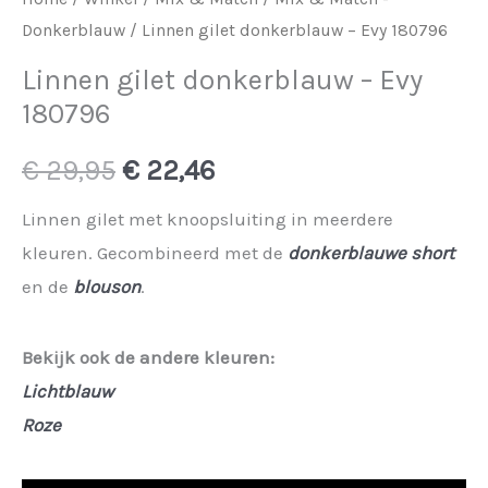
Donkerblauw
/ Linnen gilet donkerblauw – Evy 180796
Linnen gilet donkerblauw – Evy
180796
Oorspronkelijke
Huidige
€
29,95
€
22,46
prijs
prijs
Linnen gilet met knoopsluiting in meerdere
kleuren. Gecombineerd met de
donkerblauwe short
was:
is:
en de
blouson
.
€ 29,95.
€ 22,46.
Bekijk ook de andere kleuren:
Lichtblauw
Roze