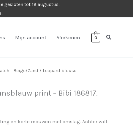
ie gesloten tot 18 augustus.
s.
Zoeken
ons
Mijn account
Afrekenen
0
atch - Beige/Zand
/ Leopard blouse
nsblauw print – Bibi 186817.
iting en korte mouwen met omslag. Achter valt