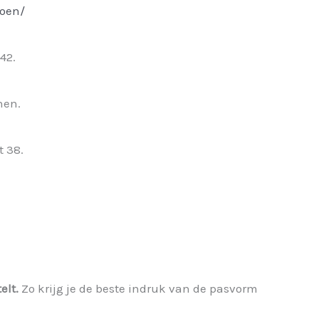
toen/
42.
nen.
t 38.
elt.
Zo krijg je de beste indruk van de pasvorm