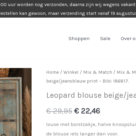
4:00 uur worden nog verzonden, daarna zijn wij wegens vakant
estellen kan gewoon, maar verzending start vanaf 19 augustu
Shoppen
Sale
Over 
Home
/
Winkel
/
Mix & Match
/
Mix & M
beige/jeansblauw print – Bibi 186817.
Leopard blouse beige/jea
Oorspronkelijke
Huidige
€
29,95
€
22,46
prijs
prijs
louse met borstzakje, halve knoopslu
de blouse iets langer dan voor.