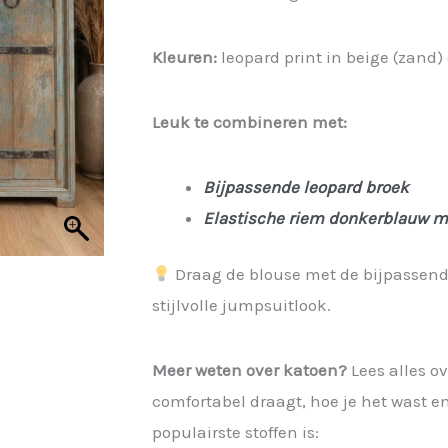
was:
is:
€ 29,95.
€ 22,46.
Kleuren:
leopard print in beige (zand)
Leuk te combineren met:
Bijpassende leopard broek
Elastische riem donkerblauw 
Draag de blouse met de bijpassende
stijlvolle jumpsuitlook.
Meer weten over katoen?
Lees alles o
comfortabel draagt, hoe je het wast 
populairste stoffen is: