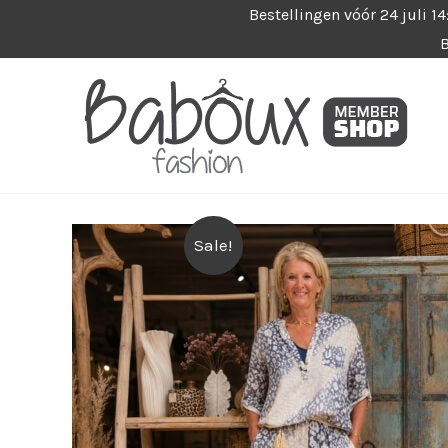
Ga
Bestellingen vóór 24 juli 1
B
naar
de
inhoud
Sale!