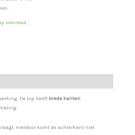
nen.
 op voorraad
werking. De top heeft
brede kanten
traling.
 draagt. Hierdoor komt de achterkant niet