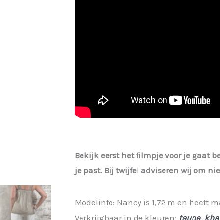
Bekijk eerst het filmpje voor je gaat b
je past. Bij twijfel adviseren wij om n
Modelinfo: Nancy is 1,72 m en heeft m
Verkrijgbaar in de kleuren:
taupe
,
kha