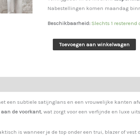
Nabestellingen komen maandag bin
Beschikbaarheid:
Slechts 1 resterend
Top
Toevoegen aan winkelwagen
met
kant
taupe
-
Len
171789.
et een subtiele satijnglans en een vrouwelijke kanten af
aantal
 aan de voorkant
, wat zorgt voor een verfijnde en luxe uits
aktisch is wanneer je de top onder een trui, blazer of vest