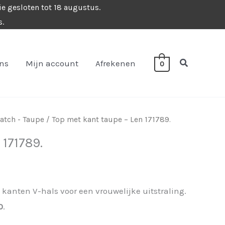
ie gesloten tot 18 augustus.
s.
Zoeken
ons
Mijn account
Afrekenen
0
tch - Taupe
/ Top met kant taupe – Len 171789.
 171789.
 kanten V-hals voor een vrouwelijke uitstraling.
0
.