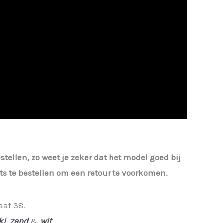
estellen, zo weet je zeker dat het model goed bij
iets te bestellen om een retour te voorkomen.
aat 38.
ki
,
zand
&
wit