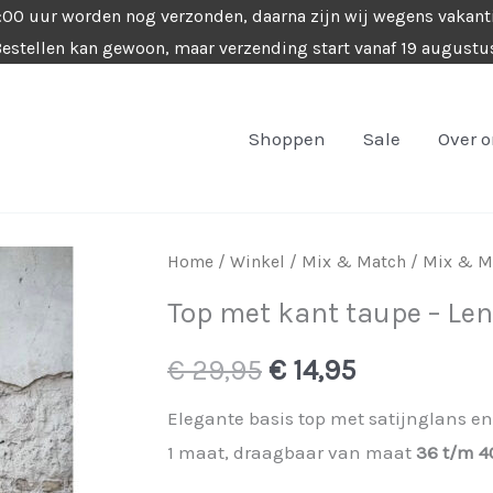
4:00 uur worden nog verzonden, daarna zijn wij wegens vakant
estellen kan gewoon, maar verzending start vanaf 19 augustu
Shoppen
Sale
Over 
Home
/
Winkel
/
Mix & Match
/
Mix & Ma
Top met kant taupe – Len
Oorspronkelijke
Huidige
€
29,95
€
14,95
prijs
prijs
Elegante basis top met satijnglans en
1 maat, draagbaar van maat
36 t/m 4
was:
is: