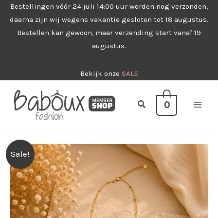
Ga
Bestellingen vóór 24 juli 14:00 uur worden nog verzonden,
daarna zijn wij wegens vakantie gesloten tot 18 augustus.
naar
Bestellen kan gewoon, maar verzending start vanaf 19
de
augustus.
inhoud
Bekijk onze
SALE
Zoeken
0
Sale!