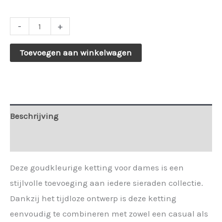
Lange
-
+
ketting
Toevoegen aan winkelwagen
met
gouden
kiezels
Sil
Beschrijving
-
187850.
Extra informatie
aantal
Deze goudkleurige ketting voor dames is een
stijlvolle toevoeging aan iedere sieraden collectie.
Dankzij het tijdloze ontwerp is deze ketting
eenvoudig te combineren met zowel een casual als