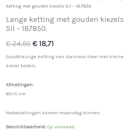
ketting met gouden kiezels Sil – 187850.
Lange ketting met gouden kiezels
Sil – 187850.
Oorspronkelijke
Huidige
€
24,95
€
18,71
prijs
prijs
Goudkleurige ketting van stainless steel met kleine
kiezel bedels.
was:
is:
€ 24,95.
€ 18,71.
Afmetingen
80+5 cm
Nabestellingen komen maandag binnen.
Beschikbaarheid:
Op voorraad