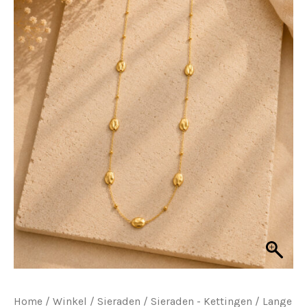
Home
/
Winkel
/
Sieraden
/
Sieraden - Kettingen
/ Lange