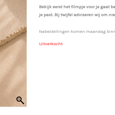
was:
is:
Bekijk eerst het filmpje voor je gaat b
€ 24,95.
€ 18,71.
je past. Bij twijfel adviseren wij om n
Nabestellingen komen maandag bin
Uitverkocht