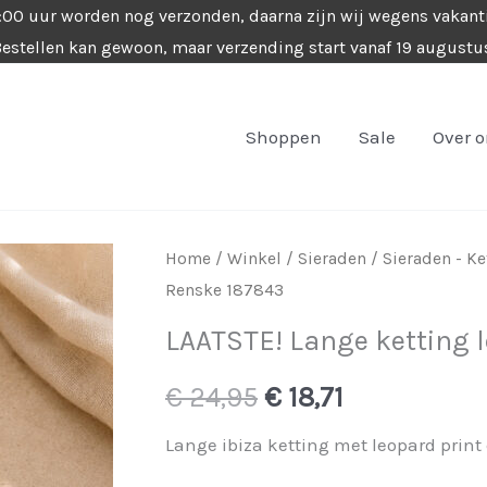
4:00 uur worden nog verzonden, daarna zijn wij wegens vakant
estellen kan gewoon, maar verzending start vanaf 19 augustu
Shoppen
Sale
Over 
Home
/
Winkel
/
Sieraden
/
Sieraden - K
Renske 187843
LAATSTE! Lange ketting 
Oorspronkelijke
Huidige
€
24,95
€
18,71
prijs
prijs
Lange ibiza ketting met leopard print