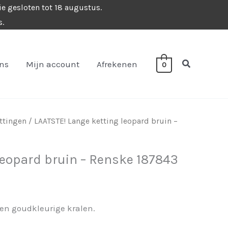
ie gesloten tot 18 augustus.
s.
Zoeken
ons
Mijn account
Afrekenen
0
ettingen
/ LAATSTE! Lange ketting leopard bruin –
leopard bruin – Renske 187843
 en goudkleurige kralen.