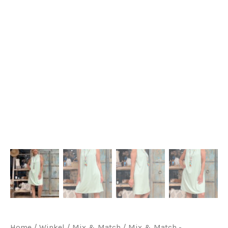
Home
/
Winkel
/
Mix & Match
/
Mix & Match -