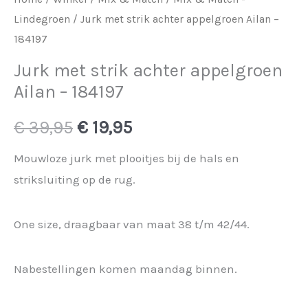
Lindegroen
/ Jurk met strik achter appelgroen Ailan –
184197
Jurk met strik achter appelgroen
Ailan – 184197
Oorspronkelijke
Huidige
€
39,95
€
19,95
prijs
prijs
Mouwloze jurk met plooitjes bij de hals en
striksluiting op de rug.
was:
is:
€ 39,95.
€ 19,95.
One size, draagbaar van maat 38 t/m 42/44.
Nabestellingen komen maandag binnen.