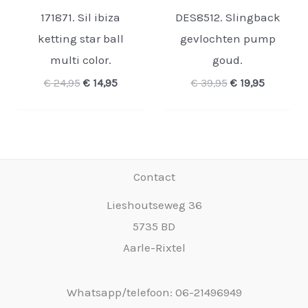
171871. Sil ibiza
DES8512. Slingback
ketting star ball
gevlochten pump
multi color.
goud.
Oorspronkelijke
Huidige
Oorspronkelijk
Huidige
€
24,95
€
14,95
€
39,95
€
19,95
prijs
prijs
prijs
prijs
was:
is:
was:
is:
€ 24,95.
€ 14,95.
€ 39,95.
€ 19,95.
Contact
Lieshoutseweg 36
5735 BD
Aarle-Rixtel
Whatsapp/telefoon: 06-21496949