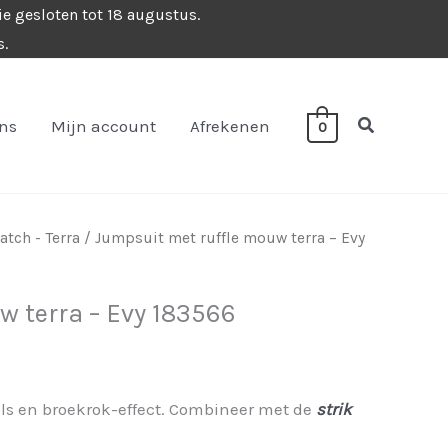
ie gesloten tot 18 augustus.
s.
Zoeken
ons
Mijn account
Afrekenen
0
tch - Terra
/ Jumpsuit met ruffle mouw terra – Evy
w terra – Evy 183566
ls en broekrok-effect. Combineer met de
strik