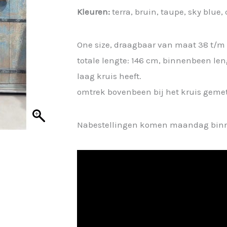
was:
is:
Kleuren:
terra, bruin, taupe, sky blue
€ 39,95.
€ 29,96.
One size, draagbaar van maat 38 t/m 
totale lengte: 146 cm, binnenbeen le
laag kruis heeft.
omtrek bovenbeen bij het kruis geme
Nabestellingen komen maandag bin