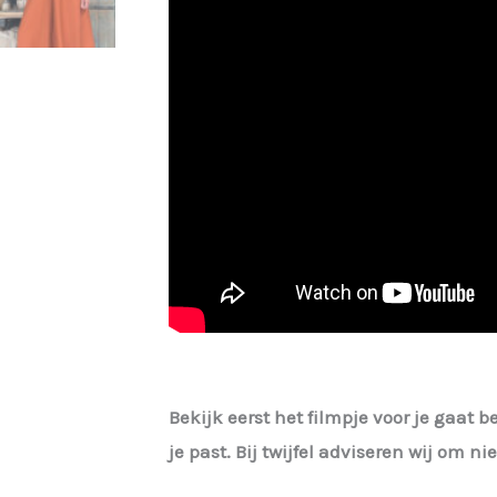
Bekijk eerst het filmpje voor je gaat b
je past. Bij twijfel adviseren wij om n