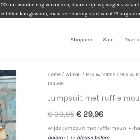
4:00 uur worden nog verzonden, daarna zijn wij wegens vakant
estellen kan gewoon, maar verzending start vanaf 19 augustu
Shoppen
Sale
Over 
Home
/
Winkel
/
Mix & Match
/
Mix & Ma
183566
Jumpsuit met ruffle mou
Oorspronkelijke
Huidige
€
39,95
€
29,96
prijs
prijs
Wijde jumpsuit met ruffle mouw, v-ha
bolero
of de
blouse bolero
.