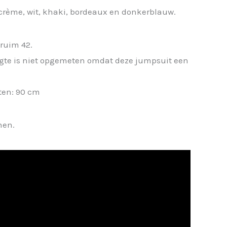
, crème, wit, khaki, bordeaux en donkerblauw.
ruim 42.
ngte is niet opgemeten omdat deze jumpsuit een
ten: 90 cm
nen.