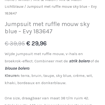
Lichtblauw
/ Jumpsuit met ruffle mouw sky blue – Evy
183647
Jumpsuit met ruffle mouw sky
blue – Evy 183647
Oorspronkelijke
Huidige
€
39,95
€
29,96
prijs
prijs
Wijde jumpsuit met ruffle mouw, v-hals en
broekrok-effect. Combineer met de
strik bolero
of de
was:
is:
blouse bolero
.
€ 39,95.
€ 29,96.
Kleuren:
terra, bruin, taupe, sky blue, crème, wit,
khaki, bordeaux en donkerblauw.
One size, draagbaar van maat 38 t/m ruim 42.