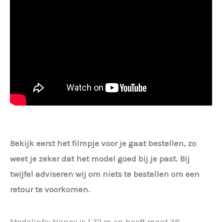
Bekijk eerst het filmpje voor je gaat bestellen, zo
weet je zeker dat het model goed bij je past. Bij
twijfel adviseren wij om niets te bestellen om een
retour te voorkomen.
Modelinfo: Nancy is 1,72 m en heeft maat 38.