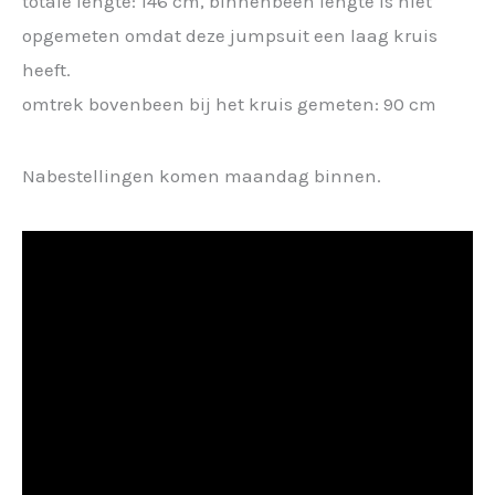
totale lengte: 146 cm, binnenbeen lengte is niet
opgemeten omdat deze jumpsuit een laag kruis
heeft.
omtrek bovenbeen bij het kruis gemeten: 90 cm
Nabestellingen komen maandag binnen.