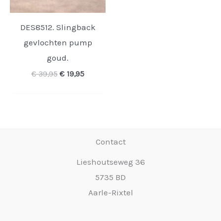
DES8512. Slingback
gevlochten pump
goud.
Oorspronkelijke
Huidige
€
39,95
€
19,95
prijs
prijs
was:
is:
€ 39,95.
€ 19,95.
Contact
Lieshoutseweg 36
5735 BD
Aarle-Rixtel