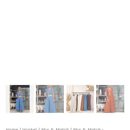
Home
/
Winkel
/
Mix & Match
/
Mix & Match -