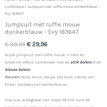
Lichtblauw
/ Jumpsuit met ruffle mouw donkerblauw –
Evy 183647
Jumpsuit met ruffle mouw
donkerblauw – Evy 183647
Oorspronkelijke
Huidige
€
39,95
€
29,96
prijs
prijs
Wijde jumpsuit met ruffle mouw, v-hals en
broekrok-effect. Combineer met de
strik bolero
of de
was:
is:
blouse bolero
.
€ 39,95.
€ 29,96.
Kleuren:
terra, bruin, taupe, sky blue, crème, wit,
khaki, bordeaux en donkerblauw.
One size, draagbaar van maat 38 t/m ruim 42.