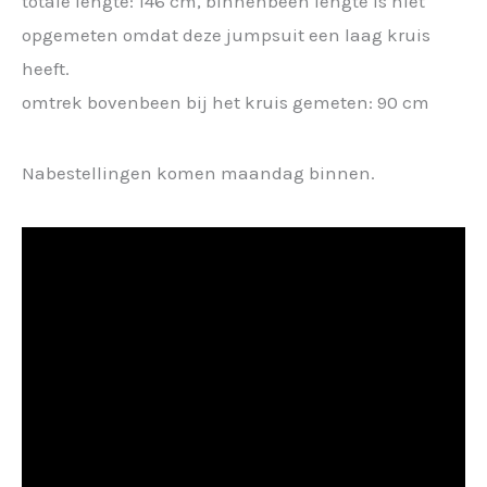
totale lengte: 146 cm, binnenbeen lengte is niet
opgemeten omdat deze jumpsuit een laag kruis
heeft.
omtrek bovenbeen bij het kruis gemeten: 90 cm
Nabestellingen komen maandag binnen.