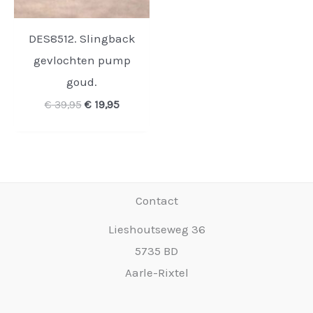
DES8512. Slingback
gevlochten pump
goud.
Oorspronkelijke
Huidige
€
39,95
€
19,95
prijs
prijs
was:
is:
€ 39,95.
€ 19,95.
Contact
Lieshoutseweg 36
5735 BD
Aarle-Rixtel