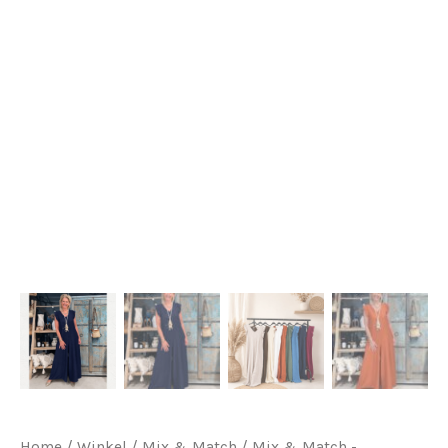
Home
/
Winkel
/
Mix & Match
/
Mix & Match -