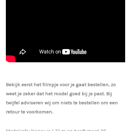
Bekijk eerst het filmpje voor je gaat bestellen, zo
weet je zeker dat het model goed bij je past. Bij
twijfel adviseren wij om niets te bestellen om een
retour te voorkomen.
Modelinfo: Nancy is 1,72 m en heeft maat 38.