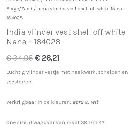
Beige/Zand
/ India vlinder vest shell off white Nana –
184028
India vlinder vest shell off white
Nana – 184028
Oorspronkelijke
Huidige
€
34,95
€
26,21
prijs
prijs
Luchtig vlinder vestje met haakwerk, schelpen en
zeesterren.
was:
is:
€ 34,95.
€ 26,21.
Verkrijgbaar in de kleuren:
ecru
&
wit
One size, draagbaar van maat 38 t/m 42.