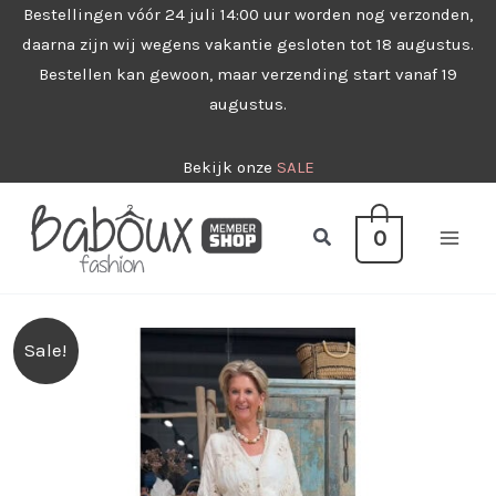
Ga
Bestellingen vóór 24 juli 14:00 uur worden nog verzonden,
daarna zijn wij wegens vakantie gesloten tot 18 augustus.
naar
Bestellen kan gewoon, maar verzending start vanaf 19
de
augustus.
inhoud
Bekijk onze
SALE
Zoeken
0
Sale!