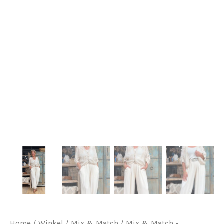
Home
/
Winkel
/
Mix & Match
/
Mix & Match -