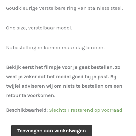
prijs
prijs
Goudkleurige verstelbare ring van stainless steel.
was:
is:
One size, verstelbaar model.
€ 14,95.
€ 11,21.
Nabestellingen komen maandag binnen.
Bekijk eerst het filmpje voor je gaat bestellen, zo
weet je zeker dat het model goed bij je past. Bij
twijfel adviseren wij om niets te bestellen om een
retour te voorkomen.
Beschikbaarheid:
Slechts 1 resterend op voorraad
Hartjes
Toevoegen aan winkelwagen