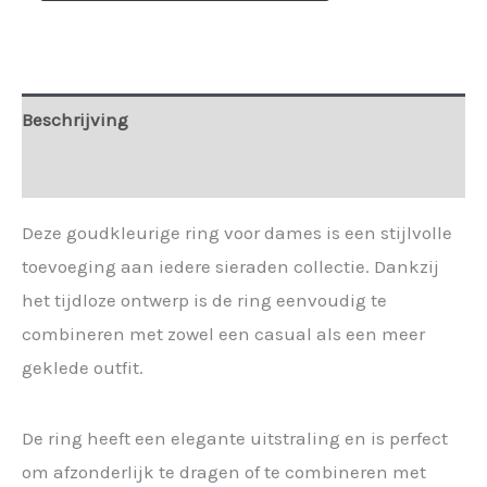
ring
goud
Sil
-
Beschrijving
183472
Extra informatie
aantal
Deze goudkleurige ring voor dames is een stijlvolle
toevoeging aan iedere sieraden collectie. Dankzij
het tijdloze ontwerp is de ring eenvoudig te
combineren met zowel een casual als een meer
geklede outfit.
De ring heeft een elegante uitstraling en is perfect
om afzonderlijk te dragen of te combineren met