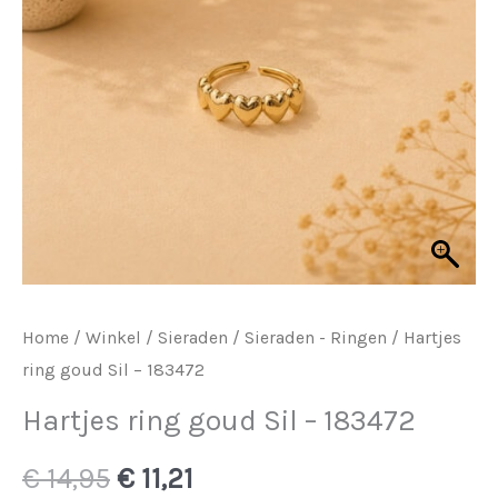
Home
/
Winkel
/
Sieraden
/
Sieraden - Ringen
/ Hartjes
ring goud Sil – 183472
Hartjes ring goud Sil – 183472
Oorspronkelijke
Huidige
€
14,95
€
11,21