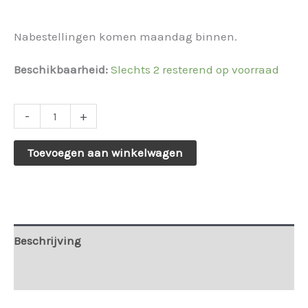
Nabestellingen komen maandag binnen.
Beschikbaarheid:
Slechts 2 resterend op voorraad
Halve
-
+
ring
Toevoegen aan winkelwagen
oorbellen
met
bedels
roze/goud
Beschrijving
Sil
-
Extra informatie
182642.
aantal