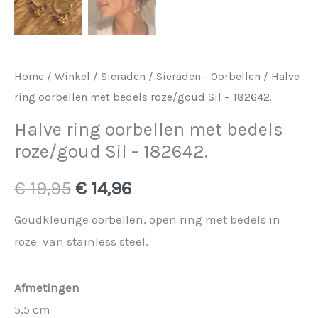
Home
/
Winkel
/
Sieraden
/
Sieraden - Oorbellen
/ Halve
ring oorbellen met bedels roze/goud Sil – 182642.
Halve ring oorbellen met bedels
roze/goud Sil – 182642.
Oorspronkelijke
Huidige
€
19,95
€
14,96
prijs
prijs
Goudkleurige oorbellen, open ring met bedels in
roze van stainless steel.
was:
is:
€ 19,95.
€ 14,96.
Afmetingen
5,5 cm