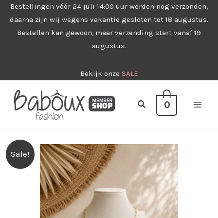
Ga
Bestellingen vóór 24 juli 14:00 uur worden nog verzonden,
daarna zijn wij wegens vakantie gesloten tot 18 augustus.
naar
Bestellen kan gewoon, maar verzending start vanaf 19
de
augustus.
inhoud
Bekijk onze
SALE
Zoeken
0
Sale!