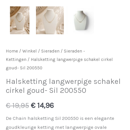
Home
/
Winkel
/
Sieraden
/
Sieraden -
Kettingen
/ Halsketting langwerpige schakel cirkel
goud- Sil 200550
Halsketting langwerpige schakel
cirkel goud- Sil 200550
Oorspronkelijke
Huidige
€
19,95
€
14,96
prijs
prijs
De Chain halsketting Sil 200550 is een elegante
goudkleurige ketting met langwerpige ovale