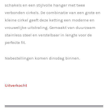
was:
is:
schakels en een stijlvolle hanger met twee
€ 19,95.
€ 14,96.
verbonden cirkels. De combinatie van een grote en
kleine cirkel geeft deze ketting een moderne en
vrouwelijke uitstraling. Gemaakt van duurzaam
stainless steel en verstelbaar in lengte voor de
perfecte fit.
Nabestellingen komen dinsdag binnen.
Uitverkocht