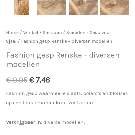
Home
/
Winkel
/
Sieraden
/
Sieraden - Gesp voor
Sjaal
/ Fashion gesp Renske – diversen modellen
Fashion gesp Renske – diversen
modellen
Oorspronkelijke
Huidige
€
9,95
€
7,46
prijs
prijs
Fashion gesp waarmee je sjaals, bolero’s en blouses
op een leuke manier kunt vastzetten.
was:
is:
€ 9,95.
€ 7,46.
Verkrijgbaar in:
diverse modellen.