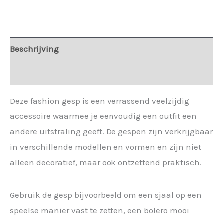
-
diversen
modellen
Beschrijving
aantal
Extra informatie
Deze fashion gesp is een verrassend veelzijdig
accessoire waarmee je eenvoudig een outfit een
andere uitstraling geeft. De gespen zijn verkrijgbaar
in verschillende modellen en vormen en zijn niet
alleen decoratief, maar ook ontzettend praktisch.
Gebruik de gesp bijvoorbeeld om een sjaal op een
speelse manier vast te zetten, een bolero mooi