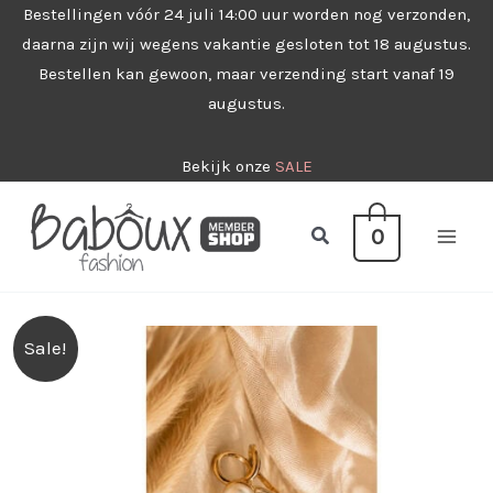
Ga
Bestellingen vóór 24 juli 14:00 uur worden nog verzonden,
daarna zijn wij wegens vakantie gesloten tot 18 augustus.
naar
Bestellen kan gewoon, maar verzending start vanaf 19
de
augustus.
inhoud
Bekijk onze
SALE
Zoeken
0
Sale!