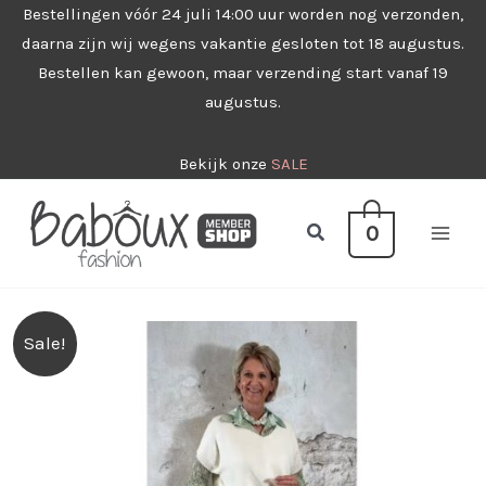
Ga
Bestellingen vóór 24 juli 14:00 uur worden nog verzonden,
daarna zijn wij wegens vakantie gesloten tot 18 augustus.
naar
Bestellen kan gewoon, maar verzending start vanaf 19
de
augustus.
inhoud
Bekijk onze
SALE
Zoeken
0
Sale!