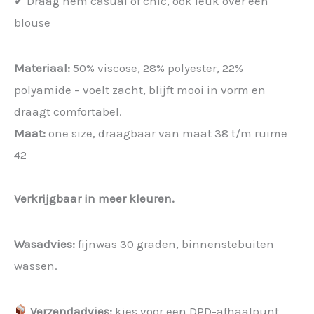
✔ Draag hem casual of chic, ook leuk over een
blouse
Materiaal:
50% viscose, 28% polyester, 22%
polyamide – voelt zacht, blijft mooi in vorm en
draagt comfortabel.
Maat:
one size, draagbaar van maat 38 t/m ruime
42
Verkrijgbaar in meer kleuren.
Wasadvies:
fijnwas 30 graden, binnenstebuiten
wassen.
Verzendadvies:
kies voor een DPD-afhaalpunt,