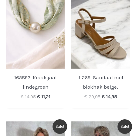
165892. Kraalsjaal
J-269. Sandaal met
lindegroen
blokhak beige.
Oorspronkelijke
Huidige
Oorspronkelijk
Huidige
€
14,95
€
11,21
€
29,95
€
14,95
prijs
prijs
prijs
prijs
was:
is:
was:
is:
€ 14,95.
€ 11,21.
€ 29,95.
€ 14,95.
Sale!
Sale!