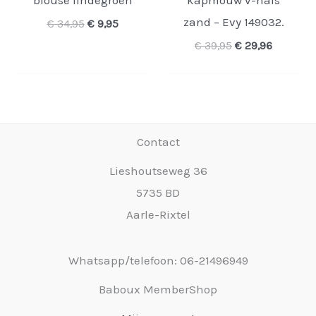
blouse lindegroen
kapmouw v-hals
zand – Evy 149032.
Oorspronkelijke
Huidige
€
34,95
€
9,95
prijs
prijs
Oorspronkelijke
Huidige
€
39,95
€
29,96
was:
is:
prijs
prijs
€ 34,95.
€ 9,95.
was:
is:
€ 39,95.
€ 29,96.
Contact
Lieshoutseweg 36
5735 BD
Aarle-Rixtel
Whatsapp/telefoon: 06-21496949
Baboux MemberShop