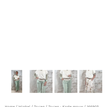
Home
/
Winkel
/
Truien
/
Truien - Korte mouw
/ 166905.