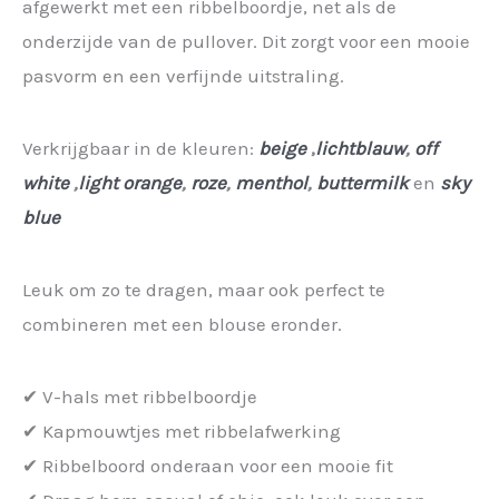
afgewerkt met een ribbelboordje, net als de
onderzijde van de pullover. Dit zorgt voor een mooie
pasvorm en een verfijnde uitstraling.
Verkrijgbaar in de kleuren:
beige
,
lichtblauw
,
off
white
,
light orange
,
roze
,
menthol
,
buttermilk
en
sky
blue
Leuk om zo te dragen, maar ook perfect te
combineren met een blouse eronder.
✔ V-hals met ribbelboordje
✔ Kapmouwtjes met ribbelafwerking
✔ Ribbelboord onderaan voor een mooie fit