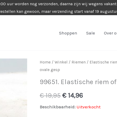
4:00 uur worden nog verzonden, daarna zijn wij wegens vakant
estellen kan gewoon, maar verzending start vanaf 19 augustu
Shoppen
Sale
Over 
Home
/
Winkel
/
Riemen
/
Elastische ri
ovale gesp
99651. Elastische riem o
Oorspronkelijke
Huidige
€
19,95
€
14,96
prijs
prijs
Beschikbaarheid:
Uitverkocht