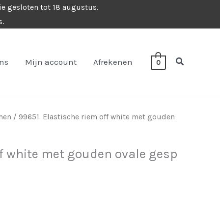
ie gesloten tot 18 augustus.
s.
Zoeken
ons
Mijn account
Afrekenen
0
emen
/ 99651. Elastische riem off white met gouden
ff white met gouden ovale gesp