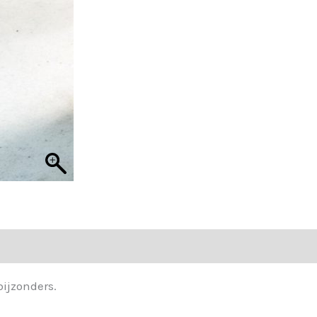
was:
is:
€ 19,95.
€ 14,96.
bijzonders.