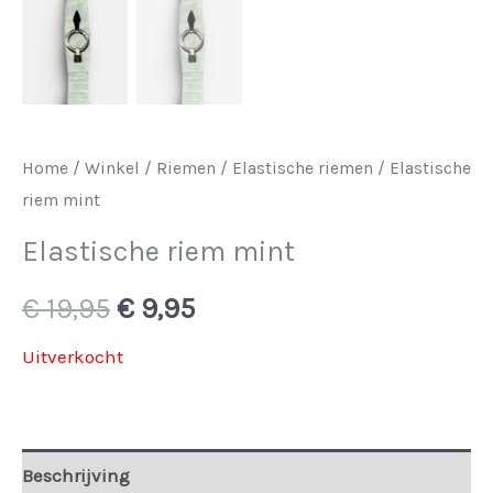
Home
/
Winkel
/
Riemen
/
Elastische riemen
/ Elastische
riem mint
Elastische riem mint
Oorspronkelijke
Huidige
€
19,95
€
9,95
prijs
prijs
Uitverkocht
was:
is:
€ 19,95.
€ 9,95.
Beschrijving