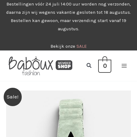
Ga
Bestellingen vóór 24 juli 14:00 uur worden nog verzonden,
daarna zijn wij wegens vakantie gesloten tot 18 augustus.
naar
Bestellen kan gewoon, maar verzending start vanaf 19
de
augustus.
inhoud
Bekijk onze
SALE
Zoeken
0
Sale!