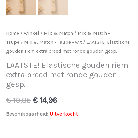
Home
/
Winkel
/
Mix & Match
/
Mix & Match -
Taupe
/
Mix & Match - Taupe - wit
/ LAATSTE! Elastische
gouden riem extra breed met ronde gouden gesp.
LAATSTE! Elastische gouden riem
extra breed met ronde gouden
gesp.
Oorspronkelijke
Huidige
€
19,95
€
14,96
prijs
prijs
Beschikbaarheid:
Uitverkocht
was:
is: