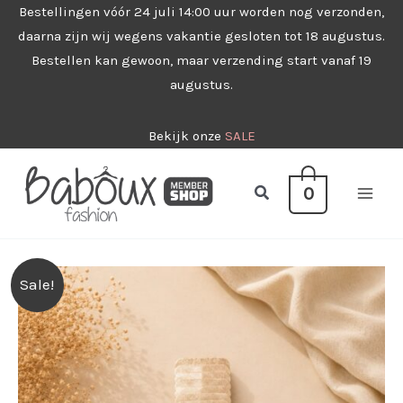
Ga
Bestellingen vóór 24 juli 14:00 uur worden nog verzonden,
daarna zijn wij wegens vakantie gesloten tot 18 augustus.
naar
Bestellen kan gewoon, maar verzending start vanaf 19
de
augustus.
inhoud
Bekijk onze
SALE
Zoeken
0
Sale!