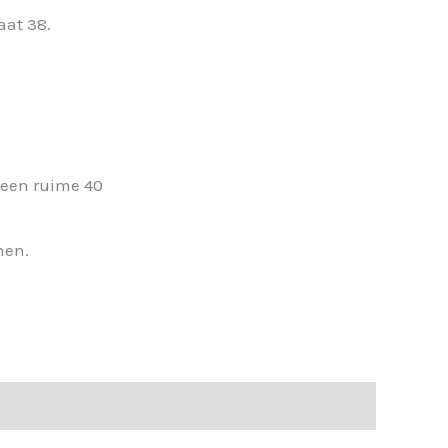
aat 38.
 een ruime 40
nen.