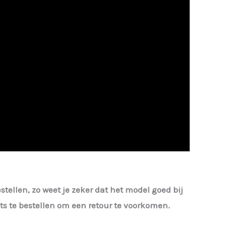
estellen, zo weet je zeker dat het model goed bij
iets te bestellen om een retour te voorkomen.