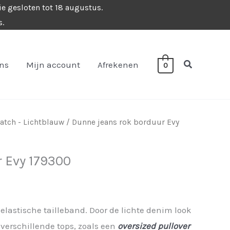
ie gesloten tot 18 augustus.
s.
Zoeken
ons
Mijn account
Afrekenen
0
tch - Lichtblauw
/ Dunne jeans rok borduur Evy
 Evy 179300
elastische tailleband. Door de lichte denim look
 verschillende tops, zoals een
oversized pullover