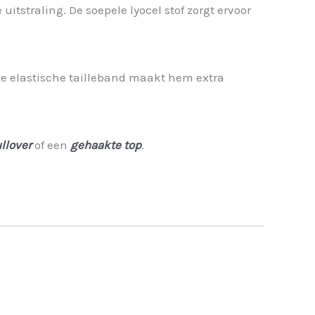
itstraling. De soepele lyocel stof zorgt ervoor
 De elastische tailleband maakt hem extra
llover
of een
gehaakte top
.