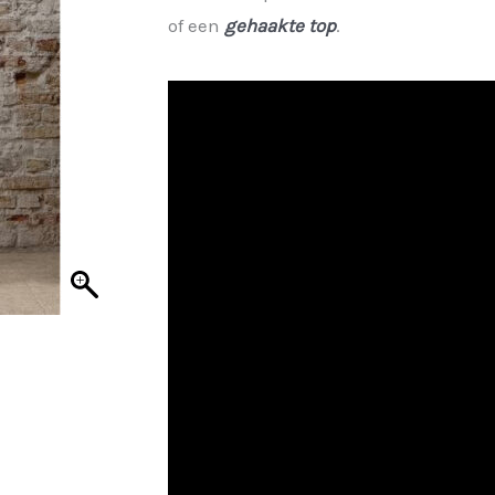
was:
is:
of een
gehaakte top
.
€ 39,95.
€ 29,96.