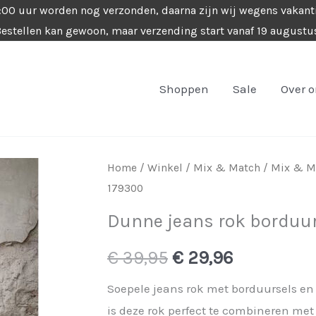
4:00 uur worden nog verzonden, daarna zijn wij wegens vakant
estellen kan gewoon, maar verzending start vanaf 19 augustu
Shoppen
Sale
Over 
Home
/
Winkel
/
Mix & Match
/
Mix & Ma
179300
Dunne jeans rok borduur
Oorspronkelijke
Huidige
€
39,95
€
29,96
prijs
prijs
Soepele jeans rok met borduursels en 
is deze rok perfect te combineren met