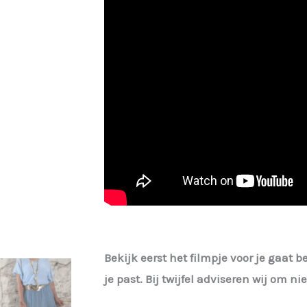
Bekijk eerst het filmpje voor je gaat b
je past. Bij twijfel adviseren wij om n