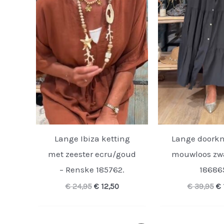
Lange Ibiza ketting
Lange doorkn
met zeester ecru/goud
mouwloos zwa
– Renske 185762.
18686
Oorspronkelijke
Huidige
Oo
€
24,95
€
12,50
€
39,95
€
prijs
prijs
pr
was:
is:
wa
€ 24,95.
€ 12,50.
€ 