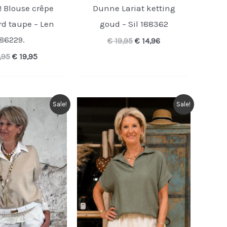
 Blouse crêpe
Dunne Lariat ketting
d taupe – Len
goud – Sil 188362
86229.
Oorspronkelijke
Huidige
€
19,95
€
14,96
prijs
prijs
Oorspronkelijke
Huidige
,95
€
19,95
was:
is:
prijs
prijs
€ 19,95.
€ 14,96.
was:
is:
€ 34,95.
€ 19,95.
Sale!
Sale!