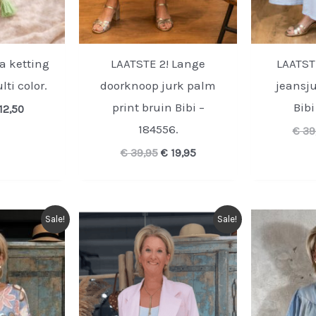
za ketting
LAATSTE 2! Lange
LAATST
lti color.
doorknoop jurk palm
jeansju
print bruin Bibi –
Bibi
rspronkelijke
Huidige
12,50
ijs
prijs
184556.
€
39
s:
is:
24,95.
€ 12,50.
Oorspronkelijke
Huidige
€
39,95
€
19,95
prijs
prijs
was:
is:
€ 39,95.
€ 19,95.
Sale!
Sale!