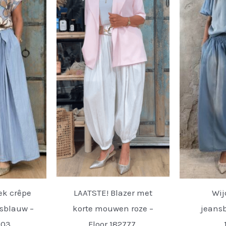
ek crêpe
LAATSTE! Blazer met
Wij
nsblauw –
korte mouwen roze –
jeansb
703.
Floor 182777.