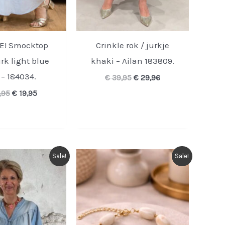
E! Smocktop
Crinkle rok / jurkje
rk light blue
khaki – Ailan 183809.
 – 184034.
Oorspronkelijke
Huidige
€
39,95
€
29,96
prijs
prijs
Oorspronkelijke
Huidige
,95
€
19,95
was:
is:
prijs
prijs
€ 39,95.
€ 29,96.
was:
is:
€ 39,95.
€ 19,95.
Sale!
Sale!