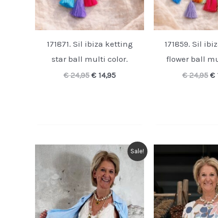
171871. Sil ibiza ketting
171859. Sil ibi
star ball multi color.
flower ball mu
Oorspronkelijke
Huidige
Oo
€
24,95
€
14,95
€
24,95
€
prijs
prijs
pr
was:
is:
wa
€ 24,95.
€ 14,95.
€ 
Sale!