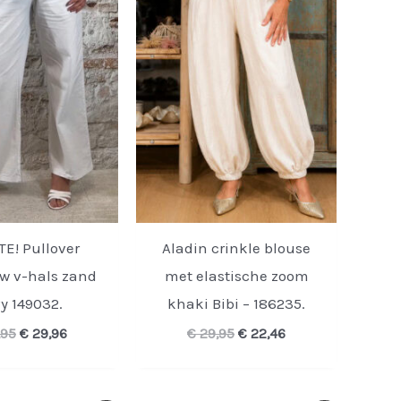
E! Pullover
Aladin crinkle blouse
 v-hals zand
met elastische zoom
vy 149032.
khaki Bibi – 186235.
Oorspronkelijke
Huidige
Oorspronkelijke
Huidige
,95
€
29,96
€
29,95
€
22,46
prijs
prijs
prijs
prijs
was:
is:
was:
is:
€ 39,95.
€ 29,96.
€ 29,95.
€ 22,46.