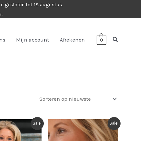
ie gesloten tot 18 augustus.
s.
Zoeken
ons
Mijn account
Afrekenen
0
Sale!
Sale!