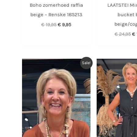
Boho zomerhoed raffia
LAATSTE! Min
beige – Renske 185213
bucket 
beige/co
Oorspronkelijke
Huidige
€
19,95
€
9,95
prijs
prijs
Oo
€
24,95
€
was:
is:
pr
€ 19,95.
€ 9,95.
wa
€ 
Sale!