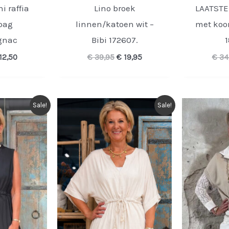
i raffia
Lino broek
LAATSTE!
bag
linnen/katoen wit –
met koor
gnac
Bibi 172607.
1
rspronkelijke
Huidige
Oorspronkelijke
Huidige
12,50
€
39,95
€
19,95
€
34
ijs
prijs
prijs
prijs
s:
is:
was:
is:
24,95.
€ 12,50.
€ 39,95.
€ 19,95.
Sale!
Sale!