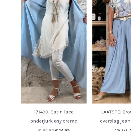
171490. Satin lace
LAATSTE! Bro
onderjurk asy creme
overslag jea
Evy 176
Oorspronkelijke
Huidige
€
34,95
€
14,95