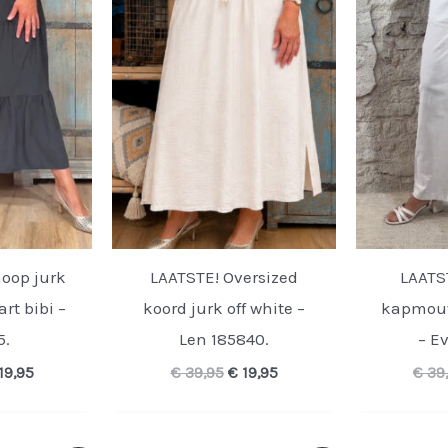
oop jurk
LAATSTE! Oversized
LAATST
rt bibi –
koord jurk off white –
kapmouw
5.
Len 185840.
– E
rspronkelijke
Huidige
Oorspronkelijke
Huidige
19,95
€
39,95
€
19,95
€
39
ijs
prijs
prijs
prijs
s:
is:
was:
is:
39,95.
€ 19,95.
€ 39,95.
€ 19,95.