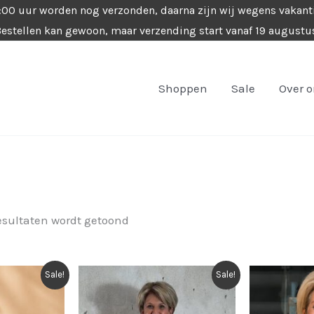
4:00 uur worden nog verzonden, daarna zijn wij wegens vakant
estellen kan gewoon, maar verzending start vanaf 19 augustu
Shoppen
Sale
Over 
Gesorteerd
esultaten wordt getoond
op
nieuwste
Sale!
Sale!