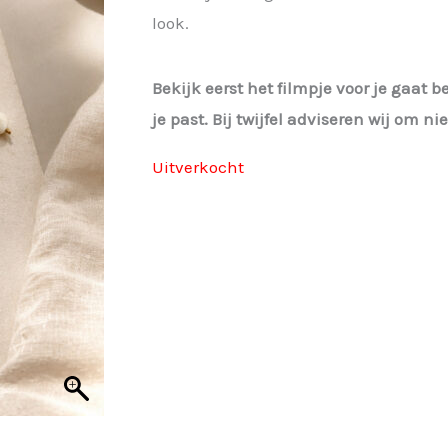
look.
was:
is:
€ 29,95.
€ 22,46.
Bekijk eerst het filmpje voor je gaat b
je past. Bij twijfel adviseren wij om n
Uitverkocht