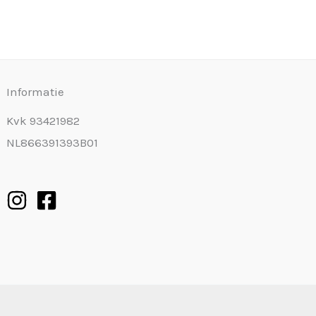
Informatie
Kvk 93421982
NL866391393B01