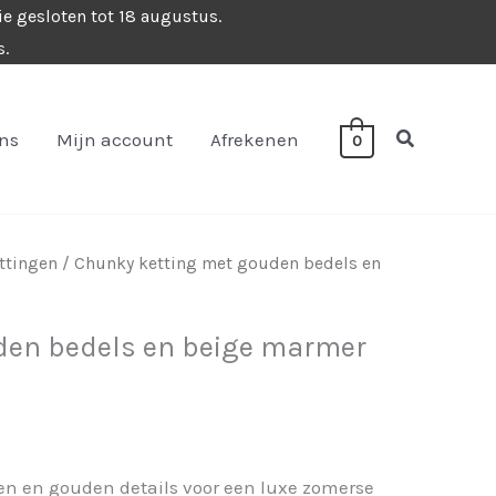
ie gesloten tot 18 augustus.
s.
Zoeken
ons
Mijn account
Afrekenen
0
ettingen
/ Chunky ketting met gouden bedels en
den bedels en beige marmer
n en gouden details voor een luxe zomerse