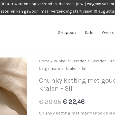
4:00 uur worden nog verzonden, daarna zijn wij wegens vakant
estellen kan gewoon, maar verzending start vanaf 19 augustu
Shoppen
Sale
Over 
Home
/
Winkel
/
Sieraden
/
Sieraden - K
beige marmer kralen – Sil
Chunky ketting met gou
kralen – Sil
Oorspronkelijke
Huidige
€
29,95
€
22,46
prijs
prijs
Chunky ketting met marmerlook krale