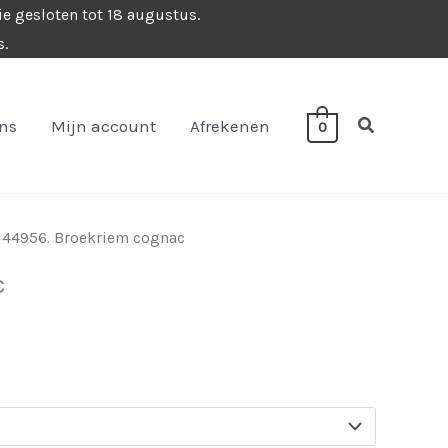
ie gesloten tot 18 augustus.
s.
Zoeken
ons
Mijn account
Afrekenen
0
 44956. Broekriem cognac
c