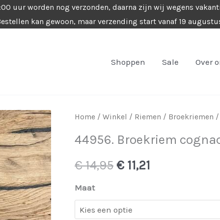
4:00 uur worden nog verzonden, daarna zijn wij wegens vakant
estellen kan gewoon, maar verzending start vanaf 19 augustu
Shoppen
Sale
Over 
Home
/
Winkel
/
Riemen
/
Broekriemen
/
44956. Broekriem cogna
Oorspronkelijke
Huidige
€
14,95
€
11,21
prijs
prijs
Maat
was:
is: