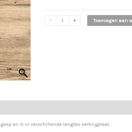
€ 14,95.
€ 11,21.
44956.
-
+
Toevoegen aan 
Broekriem
cognac
aantal
esp en is in verschillende lengtes verkrijgbaar.