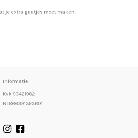
dat je extra gaatjes moet maken.
Informatie
Kvk 93421982
NL866391393B01