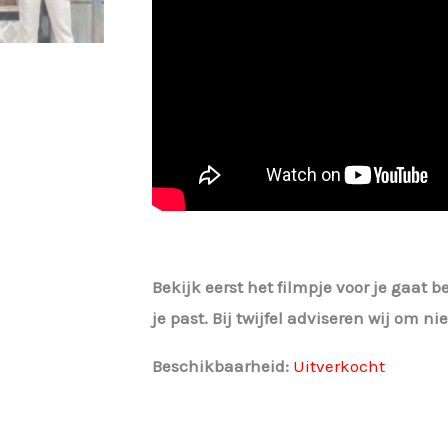
Bekijk eerst het filmpje voor je gaat b
je past. Bij twijfel adviseren wij om n
Beschikbaarheid:
Uitverkocht