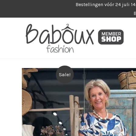
Ga
Bestellingen vóór 24 juli 1
B
naar
de
inhoud
Sale!