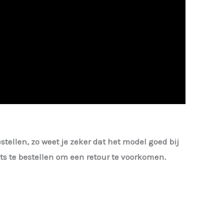
estellen, zo weet je zeker dat het model goed bij
iets te bestellen om een retour te voorkomen.