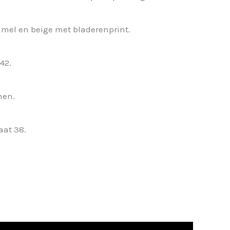
mel en beige met bladerenprint.
42.
nen.
aat 38.