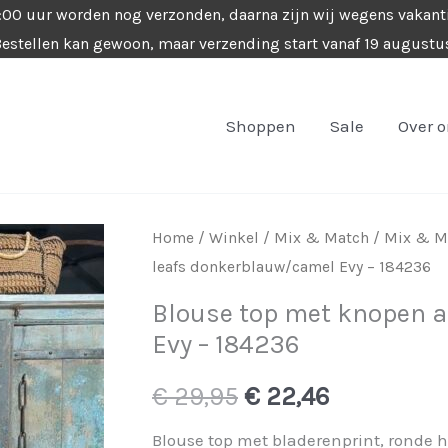
4:00 uur worden nog verzonden, daarna zijn wij wegens vakant
estellen kan gewoon, maar verzending start vanaf 19 augustu
Shoppen
Sale
Over 
Home
/
Winkel
/
Mix & Match
/
Mix & M
leafs donkerblauw/camel Evy – 184236
Blouse top met knopen a
Evy – 184236
Oorspronkelijke
Huidige
€
29,95
€
22,46
prijs
prijs
Blouse top met bladerenprint, ronde h