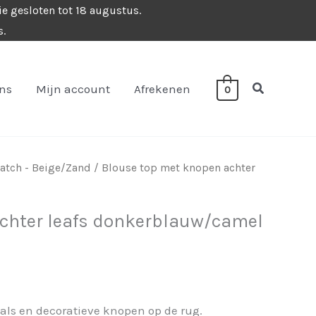
ie gesloten tot 18 augustus.
s.
Zoeken
ons
Mijn account
Afrekenen
0
atch - Beige/Zand
/ Blouse top met knopen achter
chter leafs donkerblauw/camel
als en decoratieve knopen op de rug.