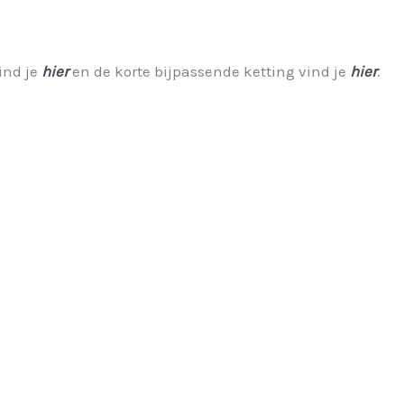
vind je
hier
en de korte bijpassende ketting vind je
hier
.