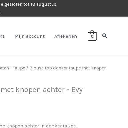
ie gesloten tot 18 augustus.
s.
Zoeken
ons
Mijn account
Afrekenen
0
tch - Taupe
/ Blouse top donker taupe met knopen
 met knopen achter – Evy
he knopen achter in donker taupe.