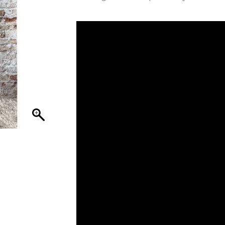
was:
is:
€ 29,95.
€ 22,46.