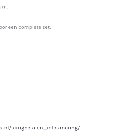
aam.
or een complete set.
x.nl/terugbetalen_retournering/