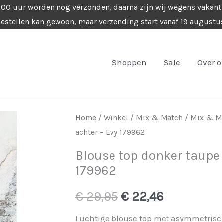
4:00 uur worden nog verzonden, daarna zijn wij wegens vakant
estellen kan gewoon, maar verzending start vanaf 19 augustu
Shoppen
Sale
Over 
Home
/
Winkel
/
Mix & Match
/
Mix & Ma
achter – Evy 179962
Blouse top donker taupe
179962
Oorspronkelijke
Huidige
€
29,95
€
22,46
prijs
prijs
Luchtige blouse top met asymmetrisc