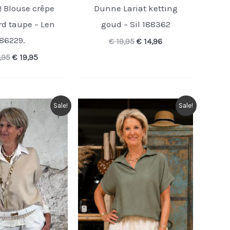
 Blouse crêpe
Dunne Lariat ketting
d taupe – Len
goud – Sil 188362
86229.
Oorspronkelijke
Huidige
€
19,95
€
14,96
prijs
prijs
Oorspronkelijke
Huidige
,95
€
19,95
was:
is:
prijs
prijs
€ 19,95.
€ 14,96.
was:
is:
€ 34,95.
€ 19,95.
Sale!
Sale!