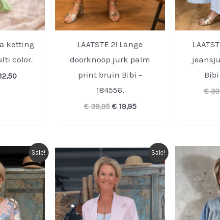
za ketting
LAATSTE 2! Lange
LAATST
lti color.
doorknoop jurk palm
jeansju
print bruin Bibi –
Bibi
rspronkelijke
Huidige
12,50
ijs
prijs
184556.
€
39
s:
is:
24,95.
€ 12,50.
Oorspronkelijke
Huidige
€
39,95
€
19,95
prijs
prijs
was:
is:
€ 39,95.
€ 19,95.
Sale!
Sale!