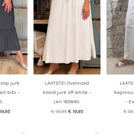
oop jurk
LAATSTE! Oversized
LAATST
rt bibi –
koord jurk off white –
kapmouw
5.
Len 185840.
– E
rspronkelijke
Huidige
Oorspronkelijke
Huidige
19,95
€
39,95
€
19,95
€
39
ijs
prijs
prijs
prijs
s:
is:
was:
is:
39,95.
€ 19,95.
€ 39,95.
€ 19,95.