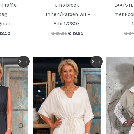
i raffia
Lino broek
LAATSTE!
bag
linnen/katoen wit –
met koor
gnac
Bibi 172607.
1
rspronkelijke
Huidige
Oorspronkelijke
Huidige
12,50
€
39,95
€
19,95
€
34
ijs
prijs
prijs
prijs
s:
is:
was:
is:
24,95.
€ 12,50.
€ 39,95.
€ 19,95.
Sale!
Sale!