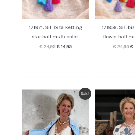
171871. Sil ibiza ketting
171859. Sil ibi
star ball multi color.
flower ball mu
Oorspronkelijke
Huidige
Oo
€
24,95
€
14,95
€
24,95
€
prijs
prijs
pr
was:
is:
wa
€ 24,95.
€ 14,95.
€ 
Sale!