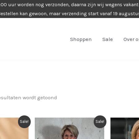
4:00 uur worden nog verzonden, daarna zijn wij wegens vakant
estellen kan gewoon, maar verzending start vanaf 19 augustu
Shoppen
Sale
Over 
Gesorteerd
esultaten wordt getoond
op
nieuwste
Sale!
Sale!