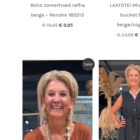
Boho zomerhoed raffia
LAATSTE! Min
beige – Renske 185213
bucket 
beige/co
Oorspronkelijke
Huidige
€
19,95
€
9,95
prijs
prijs
Oo
€
24,95
€
was:
is:
pr
€ 19,95.
€ 9,95.
wa
€ 
Sale!