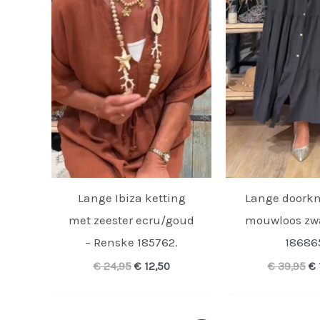
Lange Ibiza ketting
Lange doorkn
met zeester ecru/goud
mouwloos zwa
– Renske 185762.
18686
Oorspronkelijke
Huidige
Oo
€
24,95
€
12,50
€
39,95
€
prijs
prijs
pr
was:
is:
wa
€ 24,95.
€ 12,50.
€ 