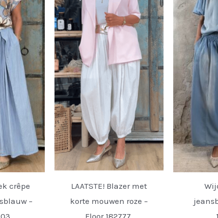
ek crêpe
LAATSTE! Blazer met
Wij
nsblauw –
korte mouwen roze –
jeansb
703.
Floor 182777.