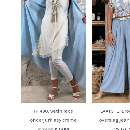
171490. Satin lace
LAATSTE! Bro
onderjurk asy creme
overslag jea
Evy 176
Oorspronkelijke
Huidige
€
34,95
€
14,95