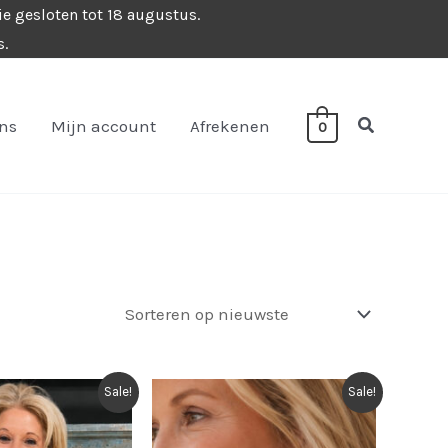
ie gesloten tot 18 augustus.
s.
Zoeken
ons
Mijn account
Afrekenen
0
Sale!
Sale!