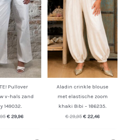
E! Pullover
Aladin crinkle blouse
 v-hals zand
met elastische zoom
vy 149032.
khaki Bibi – 186235.
Oorspronkelijke
Huidige
Oorspronkelijke
Huidige
,95
€
29,96
€
29,95
€
22,46
prijs
prijs
prijs
prijs
was:
is:
was:
is:
€ 39,95.
€ 29,96.
€ 29,95.
€ 22,46.