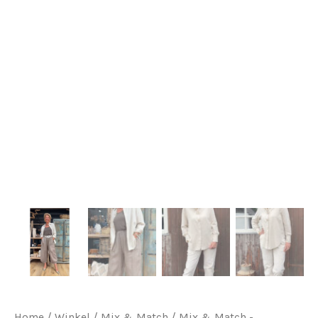
Home
/
Winkel
/
Mix & Match
/
Mix & Match -