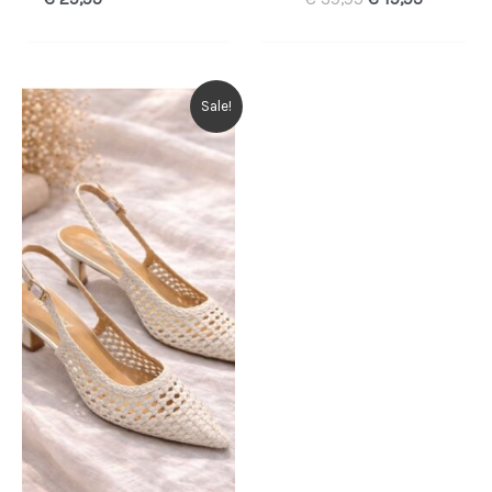
prijs
prijs
was:
is:
€ 39,95.
€ 19,95.
Sale!