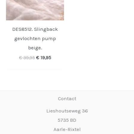
DES8512. Slingback
gevlochten pump
beige.
Oorspronkelijke
Huidige
€
39,95
€
19,95
prijs
prijs
was:
is:
€ 39,95.
€ 19,95.
Contact
Lieshoutseweg 36
5735 BD
Aarle-Rixtel