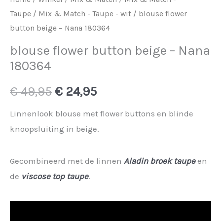
Taupe
/
Mix & Match - Taupe - wit
/ blouse flower
button beige – Nana 180364
blouse flower button beige – Nana
180364
Oorspronkelijke
Huidige
€
49,95
€
24,95
prijs
prijs
Linnenlook blouse met flower buttons en blinde
knoopsluiting in beige.
was:
is:
€ 49,95.
€ 24,95.
Gecombineerd met de linnen
Aladin broek taupe
en
de
viscose top taupe
.