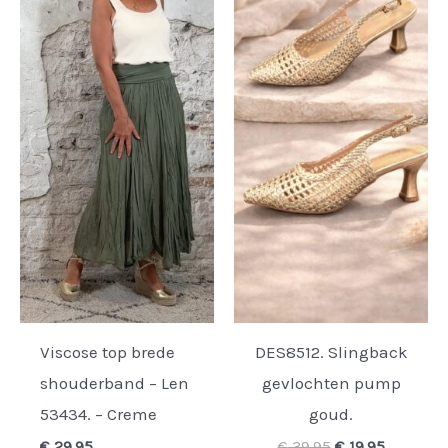
Viscose top brede
DES8512. Slingback
shouderband – Len
gevlochten pump
53434. – Creme
goud.
Oorspronkelijk
Huidige
€
29,95
€
39,95
€
19,95