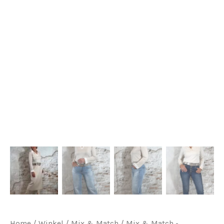
Home
/
Winkel
/
Mix & Match
/
Mix & Match -