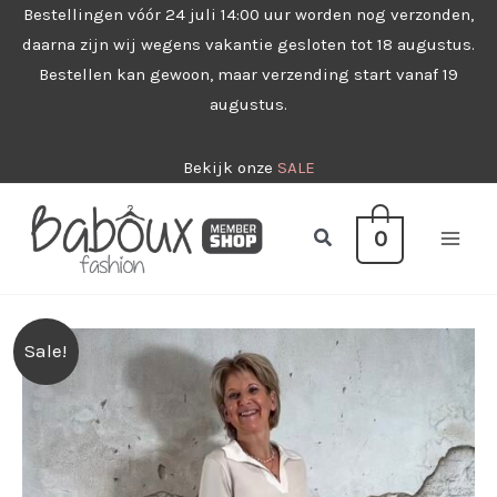
Ga
Bestellingen vóór 24 juli 14:00 uur worden nog verzonden,
daarna zijn wij wegens vakantie gesloten tot 18 augustus.
naar
Bestellen kan gewoon, maar verzending start vanaf 19
de
augustus.
inhoud
Bekijk onze
SALE
Zoeken
0
Sale!