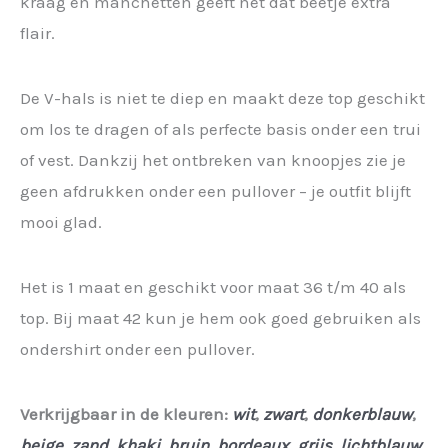
kraag en manchetten geeft net dat beetje extra
flair.
De V-hals is niet te diep en maakt deze top geschikt
om los te dragen of als perfecte basis onder een trui
of vest. Dankzij het ontbreken van knoopjes zie je
geen afdrukken onder een pullover – je outfit blijft
mooi glad.
Het is 1 maat en geschikt voor maat 36 t/m 40 als
top. Bij maat 42 kun je hem ook goed gebruiken als
ondershirt onder een pullover.
Verkrijgbaar in de kleuren:
wit
,
zwart
,
donkerblauw
,
beige
,
zand
,
khaki
,
bruin
,
bordeaux
,
grijs
,
lichtblauw
,