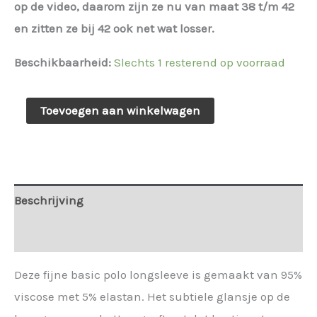
op de video, daarom zijn ze nu van maat 38 t/m 42
en zitten ze bij 42 ook net wat losser.
Beschikbaarheid:
Slechts 1 resterend op voorraad
143278.
Toevoegen aan winkelwagen
Ailan
basic
polo
longsleeve
Beschrijving
beige
Extra informatie
aantal
Deze fijne basic polo longsleeve is gemaakt van 95%
viscose met 5% elastan. Het subtiele glansje op de