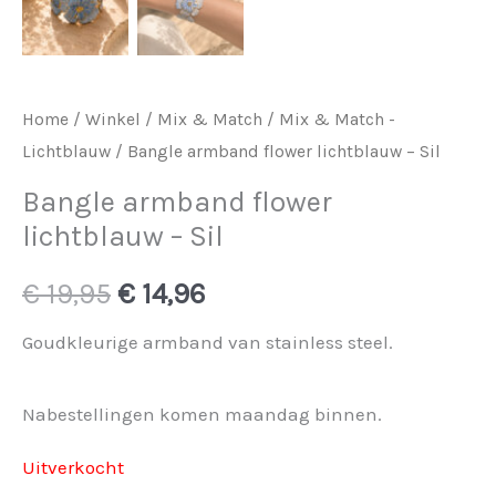
Home
/
Winkel
/
Mix & Match
/
Mix & Match -
Lichtblauw
/ Bangle armband flower lichtblauw – Sil
Bangle armband flower
lichtblauw – Sil
Oorspronkelijke
Huidige
€
19,95
€
14,96
prijs
prijs
Goudkleurige armband van stainless steel.
was:
is:
Nabestellingen komen maandag binnen.
€ 19,95.
€ 14,96.
Uitverkocht