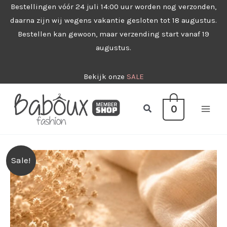
Ga
Bestellingen vóór 24 juli 14:00 uur worden nog verzonden,
daarna zijn wij wegens vakantie gesloten tot 18 augustus.
naar
Bestellen kan gewoon, maar verzending start vanaf 19
de
augustus.
inhoud
Bekijk onze
SALE
Zoeken
0
Sale!