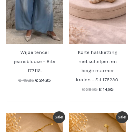
Wijde tencel
Korte halsketting
jeansblouse – Bibi
met schelpen en
177115.
beige marmer
kralen – Sil 175230.
Oorspronkelijke
Huidige
€
49,95
€
24,95
prijs
prijs
Oorspronkelijk
Huidige
€
29,95
€
14,95
was:
is:
prijs
prijs
€ 49,95.
€ 24,95.
was:
is:
€ 29,95.
€ 14,95.
Sale!
Sale!