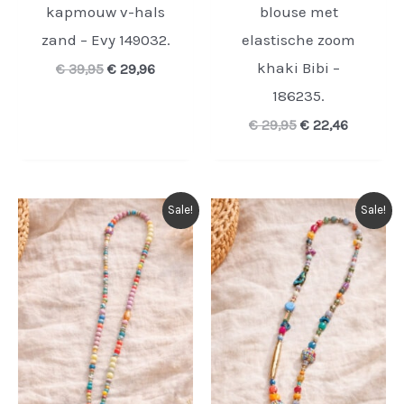
kapmouw v-hals
blouse met
zand – Evy 149032.
elastische zoom
khaki Bibi –
Oorspronkelijke
Huidige
€
39,95
€
29,96
prijs
prijs
186235.
was:
is:
€ 39,95.
€ 29,96.
Oorspronkelijke
Huidige
€
29,95
€
22,46
prijs
prijs
was:
is:
€ 29,95.
€ 22,46.
Sale!
Sale!