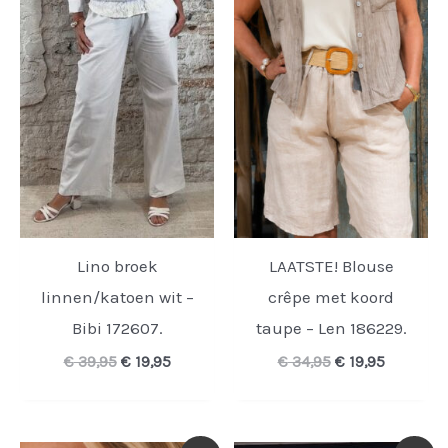
Lino broek
LAATSTE! Blouse
linnen/katoen wit –
crêpe met koord
Bibi 172607.
taupe – Len 186229.
Oorspronkelijke
Huidige
Oorspronkelijk
Huidige
€
39,95
€
19,95
€
34,95
€
19,95
prijs
prijs
prijs
prijs
was:
is:
was:
is:
€ 39,95.
€ 19,95.
€ 34,95.
€ 19,95.