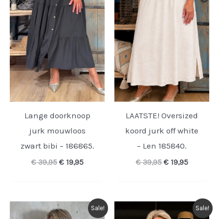
Lange doorknoop
LAATSTE! Oversized
jurk mouwloos
koord jurk off white
zwart bibi – 186865.
– Len 185840.
Oorspronkelijke
Huidige
Oorspronkelijk
Huidige
€
39,95
€
19,95
€
39,95
€
19,95
prijs
prijs
prijs
prijs
was:
is:
was:
is:
€ 39,95.
€ 19,95.
€ 39,95.
€ 19,95.
Sale!
Sale!