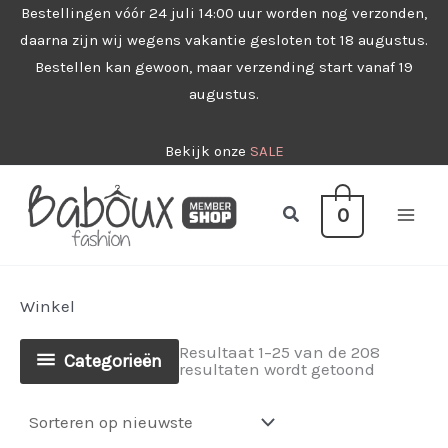
Ga
Bestellingen vóór 24 juli 14:00 uur worden nog verzonden,
daarna zijn wij wegens vakantie gesloten tot 18 augustus.
naar
Bestellen kan gewoon, maar verzending start vanaf 19
de
augustus.
inhoud
Bekijk onze
SALE
Zoeken
0
Winkel
Resultaat 1–25 van de 208
Categorieën
Gesorteer
resultaten wordt getoond
op
nieuwste