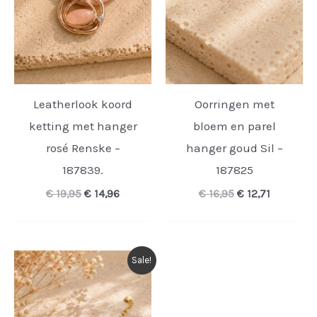
Leatherlook koord
Oorringen met
ketting met hanger
bloem en parel
rosé Renske –
hanger goud Sil –
187839.
187825
Oorspronkelijke
Huidige
Oorspronkelijk
Huidige
€
19,95
€
14,96
€
16,95
€
12,71
prijs
prijs
prijs
prijs
was:
is:
was:
is:
€ 19,95.
€ 14,96.
€ 16,95.
€ 12,71.
Sale!