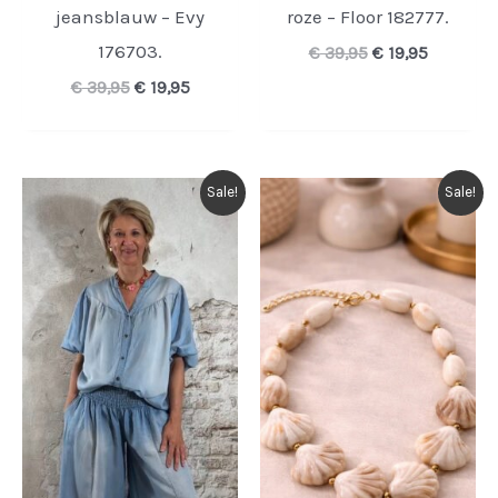
jeansblauw – Evy
roze – Floor 182777.
176703.
Oorspronkelijk
Huidige
€
39,95
€
19,95
prijs
prijs
Oorspronkelijke
Huidige
€
39,95
€
19,95
was:
is:
prijs
prijs
€ 39,95.
€ 19,95.
was:
is:
€ 39,95.
€ 19,95.
Sale!
Sale!