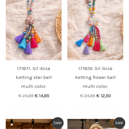
171871. Sil ibiza
171859. Sil ibiza
ketting star ball
ketting flower ball
multi color.
multi color.
Oorspronkelijke
Huidige
Oorspronkelijk
Huidige
€
24,95
€
14,95
€
24,95
€
12,50
prijs
prijs
prijs
prijs
was:
is:
was:
is:
€ 24,95.
€ 14,95.
€ 24,95.
€ 12,50.
Sale!
Sale!