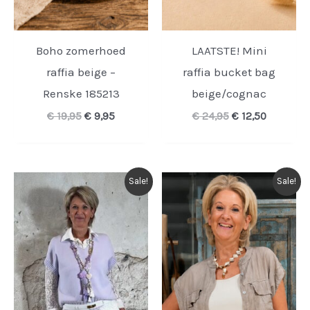
Boho zomerhoed
LAATSTE! Mini
raffia beige –
raffia bucket bag
Renske 185213
beige/cognac
Oorspronkelijke
Huidige
Oorspronkelijk
Huidige
€
19,95
€
9,95
€
24,95
€
12,50
prijs
prijs
prijs
prijs
was:
is:
was:
is:
€ 19,95.
€ 9,95.
€ 24,95.
€ 12,50.
Sale!
Sale!