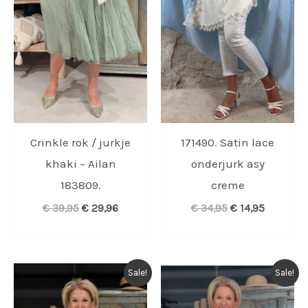
Crinkle rok / jurkje
171490. Satin lace
khaki – Ailan
onderjurk asy
183809.
creme
Oorspronkelijke
Huidige
Oorspronkelijk
Huidige
€
39,95
€
29,96
€
34,95
€
14,95
prijs
prijs
prijs
prijs
was:
is:
was:
is:
€ 39,95.
€ 29,96.
€ 34,95.
€ 14,95.
Sale!
Sale!