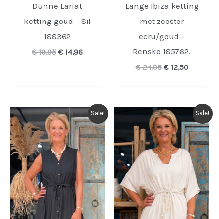
Dunne Lariat
Lange Ibiza ketting
ketting goud – Sil
met zeester
188362
ecru/goud –
Renske 185762.
Oorspronkelijke
Huidige
€
19,95
€
14,96
prijs
prijs
Oorspronkelijk
Huidige
€
24,95
€
12,50
was:
is:
prijs
prijs
€ 19,95.
€ 14,96.
was:
is:
€ 24,95.
€ 12,50.
Sale!
Sale!