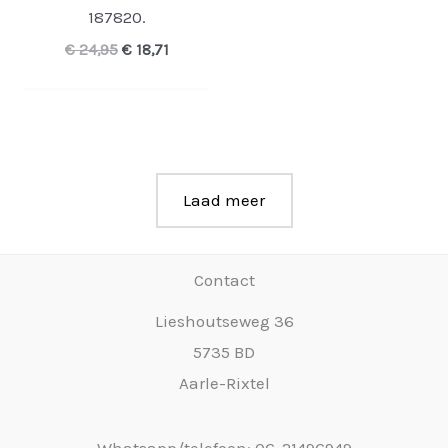
187820.
Oorspronkelijke
Huidige
€
24,95
€
18,71
prijs
prijs
was:
is:
€ 24,95.
€ 18,71.
Laad meer
Contact
Lieshoutseweg 36
5735 BD
Aarle-Rixtel
Whatsapp/telefoon: 06-21496949