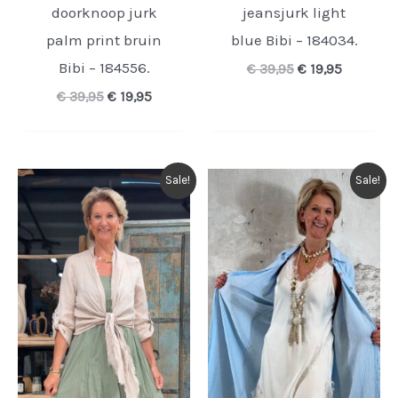
doorknoop jurk
jeansjurk light
palm print bruin
blue Bibi – 184034.
Bibi – 184556.
Oorspronkelijk
Huidige
€
39,95
€
19,95
prijs
prijs
Oorspronkelijke
Huidige
€
39,95
€
19,95
was:
is:
prijs
prijs
€ 39,95.
€ 19,95.
was:
is:
€ 39,95.
€ 19,95.
Sale!
Sale!