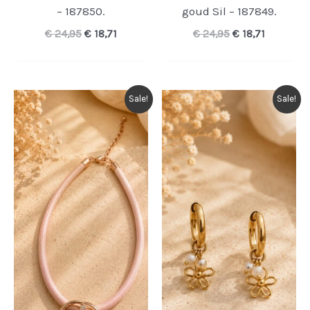
– 187850.
goud Sil – 187849.
Oorspronkelijke
Huidige
Oorspronkelijk
Huidige
€
24,95
€
18,71
€
24,95
€
18,71
prijs
prijs
prijs
prijs
was:
is:
was:
is:
€ 24,95.
€ 18,71.
€ 24,95.
€ 18,71.
Sale!
Sale!