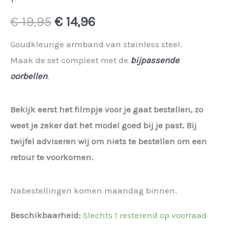
Oorspronkelijke
Huidige
€
19,95
€
14,96
prijs
prijs
Goudkleurige armband van stainless steel.
Maak de set compleet met de
bijpassende
was:
is:
oorbellen
.
€ 19,95.
€ 14,96.
Bekijk eerst het filmpje voor je gaat bestellen, zo
weet je zeker dat het model goed bij je past. Bij
twijfel adviseren wij om niets te bestellen om een
retour te voorkomen.
Nabestellingen komen maandag binnen.
Beschikbaarheid:
Slechts 1 resterend op voorraad