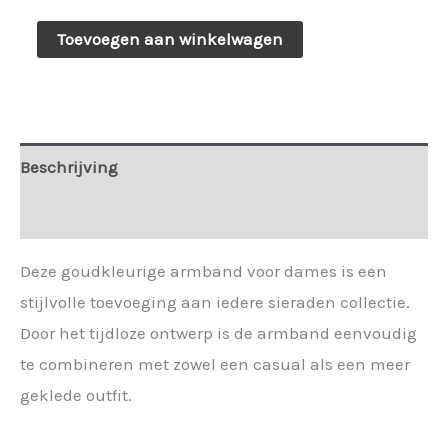
Armband
Toevoegen aan winkelwagen
goud
met
turquoise
en
Beschrijving
parel
Extra informatie
kralen
Sil
Deze goudkleurige armband voor dames is een
-
stijlvolle toevoeging aan iedere sieraden collectie.
182740
Door het tijdloze ontwerp is de armband eenvoudig
aantal
te combineren met zowel een casual als een meer
geklede outfit.