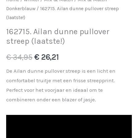
Donkerblauw
/ 162715. Ailan dunne pullover streep
(laatste!)
162715. Ailan dunne pullover
streep (laatste!)
Oorspronkelijke
Huidige
€
34,95
€
26,21
prijs
prijs
De Ailan dunne pullover streep is een licht en
comfortabel truitje met een frisse streepprint.
was:
is:
Perfect voor het voorjaar en ideaal om te
€ 34,95.
€ 26,21.
combineren onder een blazer of jasje.