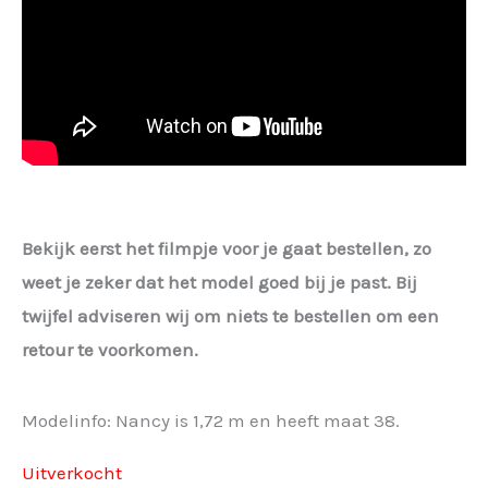
Bekijk eerst het filmpje voor je gaat bestellen, zo
weet je zeker dat het model goed bij je past. Bij
twijfel adviseren wij om niets te bestellen om een
retour te voorkomen.
Modelinfo: Nancy is 1,72 m en heeft maat 38.
Uitverkocht