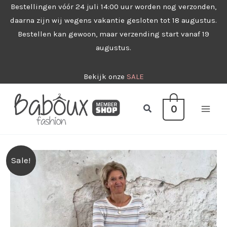
Ga
Bestellingen vóór 24 juli 14:00 uur worden nog verzonden,
daarna zijn wij wegens vakantie gesloten tot 18 augustus.
naar
Bestellen kan gewoon, maar verzending start vanaf 19
de
augustus.
inhoud
Bekijk onze
SALE
Zoeken
0
Sale!