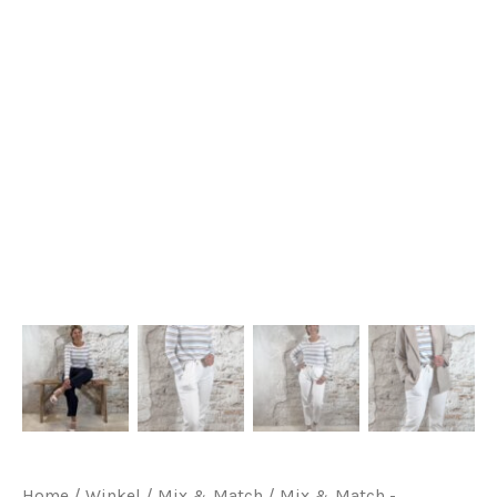
Home
/
Winkel
/
Mix & Match
/
Mix & Match -