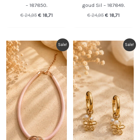
– 187850.
goud Sil – 187849.
Oorspronkelijke
Huidige
Oorspronkelijk
Huidige
€
24,95
€
18,71
€
24,95
€
18,71
prijs
prijs
prijs
prijs
was:
is:
was:
is:
€ 24,95.
€ 18,71.
€ 24,95.
€ 18,71.
Sale!
Sale!