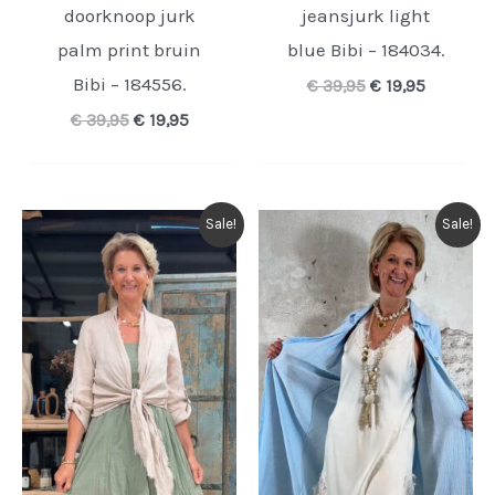
doorknoop jurk
jeansjurk light
palm print bruin
blue Bibi – 184034.
Bibi – 184556.
Oorspronkelijk
Huidige
€
39,95
€
19,95
prijs
prijs
Oorspronkelijke
Huidige
€
39,95
€
19,95
was:
is:
prijs
prijs
€ 39,95.
€ 19,95.
was:
is:
€ 39,95.
€ 19,95.
Sale!
Sale!