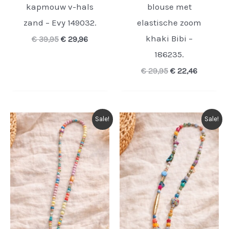
kapmouw v-hals
blouse met
zand – Evy 149032.
elastische zoom
khaki Bibi –
Oorspronkelijke
Huidige
€
39,95
€
29,96
prijs
prijs
186235.
was:
is:
€ 39,95.
€ 29,96.
Oorspronkelijke
Huidige
€
29,95
€
22,46
prijs
prijs
was:
is:
€ 29,95.
€ 22,46.
Sale!
Sale!