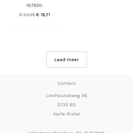
187820.
Oorspronkelijke
Huidige
€
24,95
€
18,71
prijs
prijs
was:
is:
€ 24,95.
€ 18,71.
Laad meer
Contact
Lieshoutseweg 36
5735 BD
Aarle-Rixtel
Whatsapp/telefoon: 06-21496949