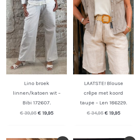
Lino broek
LAATSTE! Blouse
linnen/katoen wit –
crêpe met koord
Bibi 172607.
taupe – Len 186229.
Oorspronkelijke
Huidige
Oorspronkelijk
Huidige
€
39,95
€
19,95
€
34,95
€
19,95
prijs
prijs
prijs
prijs
was:
is:
was:
is:
€ 39,95.
€ 19,95.
€ 34,95.
€ 19,95.