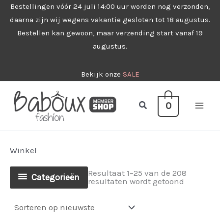
Ga
Bestellingen vóór 24 juli 14:00 uur worden nog verzonden,
daarna zijn wij wegens vakantie gesloten tot 18 augustus.
naar
Bestellen kan gewoon, maar verzending start vanaf 19
de
augustus.
inhoud
Bekijk onze
SALE
Zoeken
0
Winkel
Resultaat 1–25 van de 208
Categorieën
Gesorteer
resultaten wordt getoond
op
nieuwste