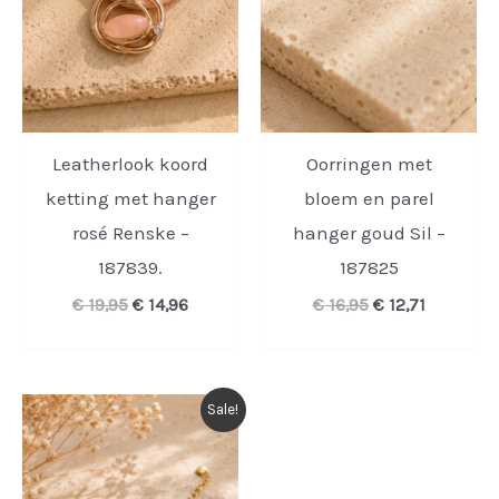
Leatherlook koord
Oorringen met
ketting met hanger
bloem en parel
rosé Renske –
hanger goud Sil –
187839.
187825
Oorspronkelijke
Huidige
Oorspronkelijk
Huidige
€
19,95
€
14,96
€
16,95
€
12,71
prijs
prijs
prijs
prijs
was:
is:
was:
is:
€ 19,95.
€ 14,96.
€ 16,95.
€ 12,71.
Sale!