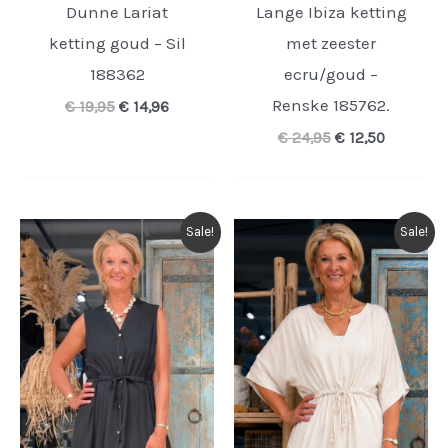
Dunne Lariat
Lange Ibiza ketting
ketting goud – Sil
met zeester
188362
ecru/goud –
Renske 185762.
Oorspronkelijke
Huidige
€
19,95
€
14,96
prijs
prijs
Oorspronkelijk
Huidige
€
24,95
€
12,50
was:
is:
prijs
prijs
€ 19,95.
€ 14,96.
was:
is:
€ 24,95.
€ 12,50.
Sale!
Sale!