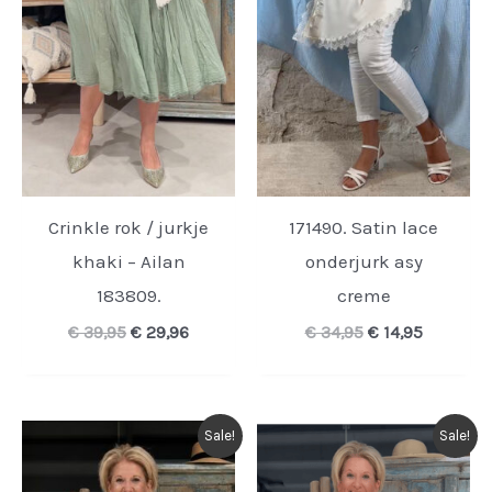
Crinkle rok / jurkje
171490. Satin lace
khaki – Ailan
onderjurk asy
183809.
creme
Oorspronkelijke
Huidige
Oorspronkelijk
Huidige
€
39,95
€
29,96
€
34,95
€
14,95
prijs
prijs
prijs
prijs
was:
is:
was:
is:
€ 39,95.
€ 29,96.
€ 34,95.
€ 14,95.
Sale!
Sale!