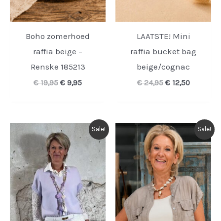
Boho zomerhoed
LAATSTE! Mini
raffia beige –
raffia bucket bag
Renske 185213
beige/cognac
Oorspronkelijke
Huidige
Oorspronkelijk
Huidige
€
19,95
€
9,95
€
24,95
€
12,50
prijs
prijs
prijs
prijs
was:
is:
was:
is:
€ 19,95.
€ 9,95.
€ 24,95.
€ 12,50.
Sale!
Sale!