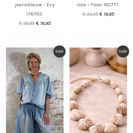
jeansblauw – Evy
roze – Floor 182777.
176703.
Oorspronkelijk
Huidige
€
39,95
€
19,95
prijs
prijs
Oorspronkelijke
Huidige
€
39,95
€
19,95
was:
is:
prijs
prijs
€ 39,95.
€ 19,95.
was:
is:
€ 39,95.
€ 19,95.
Sale!
Sale!