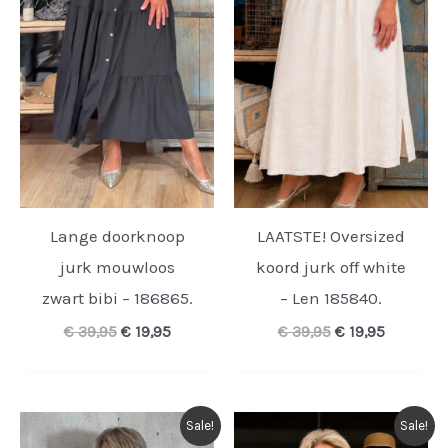
Lange doorknoop
LAATSTE! Oversized
jurk mouwloos
koord jurk off white
zwart bibi – 186865.
– Len 185840.
Oorspronkelijke
Huidige
Oorspronkelijk
Huidige
€
39,95
€
19,95
€
39,95
€
19,95
prijs
prijs
prijs
prijs
was:
is:
was:
is:
€ 39,95.
€ 19,95.
€ 39,95.
€ 19,95.
Sale!
Sale!