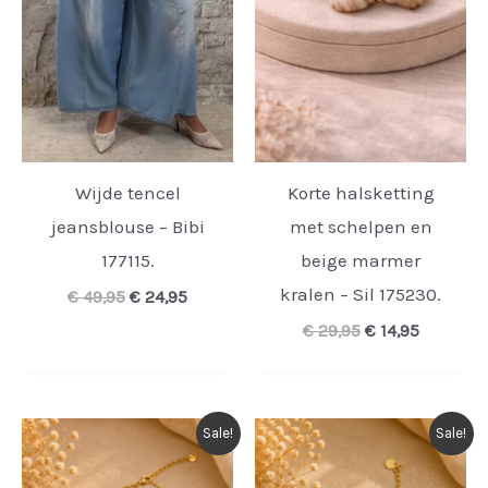
Wijde tencel
Korte halsketting
jeansblouse – Bibi
met schelpen en
177115.
beige marmer
kralen – Sil 175230.
Oorspronkelijke
Huidige
€
49,95
€
24,95
prijs
prijs
Oorspronkelijk
Huidige
€
29,95
€
14,95
was:
is:
prijs
prijs
€ 49,95.
€ 24,95.
was:
is:
€ 29,95.
€ 14,95.
Sale!
Sale!