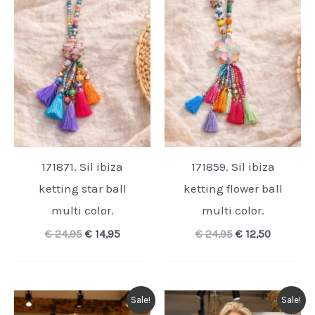
171871. Sil ibiza
171859. Sil ibiza
ketting star ball
ketting flower ball
multi color.
multi color.
Oorspronkelijke
Huidige
Oorspronkelijk
Huidige
€
24,95
€
14,95
€
24,95
€
12,50
prijs
prijs
prijs
prijs
was:
is:
was:
is:
€ 24,95.
€ 14,95.
€ 24,95.
€ 12,50.
Sale!
Sale!