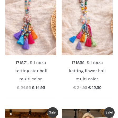
171871. Sil ibiza
171859. Sil ibiza
ketting star ball
ketting flower ball
multi color.
multi color.
Oorspronkelijke
Huidige
Oorspronkelijk
Huidige
€
24,95
€
14,95
€
24,95
€
12,50
prijs
prijs
prijs
prijs
was:
is:
was:
is:
€ 24,95.
€ 14,95.
€ 24,95.
€ 12,50.
Sale!
Sale!