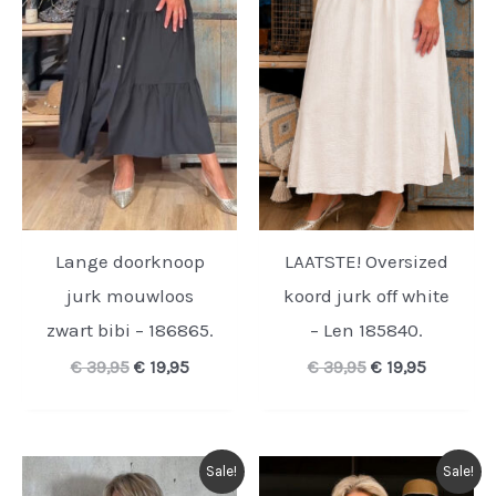
Lange doorknoop
LAATSTE! Oversized
jurk mouwloos
koord jurk off white
zwart bibi – 186865.
– Len 185840.
Oorspronkelijke
Huidige
Oorspronkelijk
Huidige
€
39,95
€
19,95
€
39,95
€
19,95
prijs
prijs
prijs
prijs
was:
is:
was:
is:
€ 39,95.
€ 19,95.
€ 39,95.
€ 19,95.
Sale!
Sale!