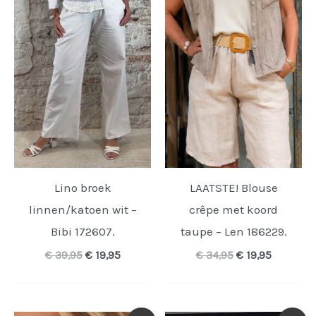
Lino broek
LAATSTE! Blouse
linnen/katoen wit –
crêpe met koord
Bibi 172607.
taupe – Len 186229.
Oorspronkelijke
Huidige
Oorspronkelijk
Huidige
€
39,95
€
19,95
€
34,95
€
19,95
prijs
prijs
prijs
prijs
was:
is:
was:
is:
€ 39,95.
€ 19,95.
€ 34,95.
€ 19,95.