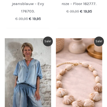
jeansblauw – Evy
roze – Floor 182777.
176703.
Oorspronkelijk
Huidige
€
39,95
€
19,95
prijs
prijs
Oorspronkelijke
Huidige
€
39,95
€
19,95
was:
is:
prijs
prijs
€ 39,95.
€ 19,95.
was:
is:
€ 39,95.
€ 19,95.
Sale!
Sale!