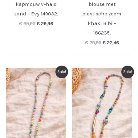
kapmouw v-hals
blouse met
zand – Evy 149032.
elastische zoom
khaki Bibi –
Oorspronkelijke
Huidige
€
39,95
€
29,96
prijs
prijs
186235.
was:
is:
€ 39,95.
€ 29,96.
Oorspronkelijke
Huidige
€
29,95
€
22,46
prijs
prijs
was:
is:
€ 29,95.
€ 22,46.
Sale!
Sale!