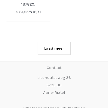
187820.
Oorspronkelijke
Huidige
€
24,95
€
18,71
prijs
prijs
was:
is:
€ 24,95.
€ 18,71.
Laad meer
Contact
Lieshoutseweg 36
5735 BD
Aarle-Rixtel
Whatsapp/telefoon: 06-21496949