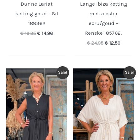
Dunne Lariat
Lange Ibiza ketting
ketting goud – Sil
met zeester
188362
ecru/goud –
Renske 185762.
Oorspronkelijke
Huidige
€
19,95
€
14,96
prijs
prijs
Oorspronkelijk
Huidige
€
24,95
€
12,50
was:
is:
prijs
prijs
€ 19,95.
€ 14,96.
was:
is:
€ 24,95.
€ 12,50.
Sale!
Sale!