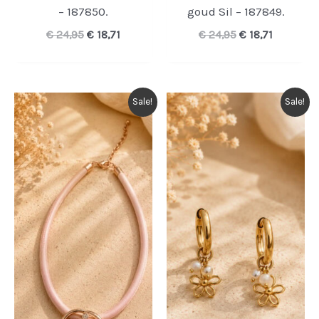
– 187850.
goud Sil – 187849.
Oorspronkelijke
Huidige
Oorspronkelijk
Huidige
€
24,95
€
18,71
€
24,95
€
18,71
prijs
prijs
prijs
prijs
was:
is:
was:
is:
€ 24,95.
€ 18,71.
€ 24,95.
€ 18,71.
Sale!
Sale!