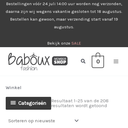
Ga
Bestellingen vóór 24 juli 14:00 uur worden nog verzonden,
daarna zijn wij wegens vakantie gesloten tot 18 augustus.
naar
Bestellen kan gewoon, maar verzending start vanaf 19
de
augustus.
inhoud
Bekijk onze
SALE
Zoeken
0
Winkel
Resultaat 1–25 van de 208
Categorieën
Gesorteer
resultaten wordt getoond
op
nieuwste