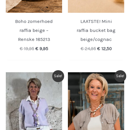
Boho zomerhoed
LAATSTE! Mini
raffia beige –
raffia bucket bag
Renske 185213
beige/cognac
Oorspronkelijke
Huidige
Oorspronkelijk
Huidige
€
19,95
€
9,95
€
24,95
€
12,50
prijs
prijs
prijs
prijs
was:
is:
was:
is:
€ 19,95.
€ 9,95.
€ 24,95.
€ 12,50.
Sale!
Sale!