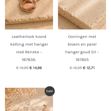
Leatherlook koord
Oorringen met
ketting met hanger
bloem en parel
rosé Renske –
hanger goud Sil –
187839.
187825
Oorspronkelijke
Huidige
Oorspronkelijk
Huidige
€
19,95
€
14,96
€
16,95
€
12,71
prijs
prijs
prijs
prijs
was:
is:
was:
is:
€ 19,95.
€ 14,96.
€ 16,95.
€ 12,71.
Sale!