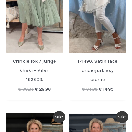
Crinkle rok / jurkje
171490. Satin lace
khaki – Ailan
onderjurk asy
183809.
creme
Oorspronkelijke
Huidige
Oorspronkelijk
Huidige
€
39,95
€
29,96
€
34,95
€
14,95
prijs
prijs
prijs
prijs
was:
is:
was:
is:
€ 39,95.
€ 29,96.
€ 34,95.
€ 14,95.
Sale!
Sale!