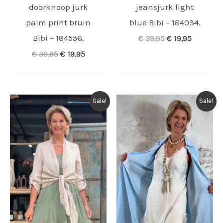
doorknoop jurk
jeansjurk light
palm print bruin
blue Bibi – 184034.
Bibi – 184556.
Oorspronkelijk
Huidige
€
39,95
€
19,95
prijs
prijs
Oorspronkelijke
Huidige
€
39,95
€
19,95
was:
is:
prijs
prijs
€ 39,95.
€ 19,95.
was:
is:
€ 39,95.
€ 19,95.
Sale!
Sale!