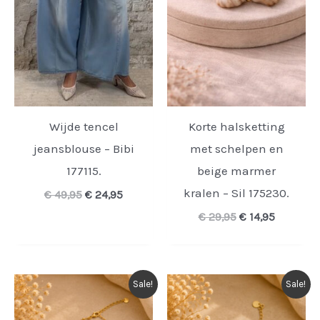
Wijde tencel
Korte halsketting
jeansblouse – Bibi
met schelpen en
177115.
beige marmer
kralen – Sil 175230.
Oorspronkelijke
Huidige
€
49,95
€
24,95
prijs
prijs
Oorspronkelijk
Huidige
€
29,95
€
14,95
was:
is:
prijs
prijs
€ 49,95.
€ 24,95.
was:
is:
€ 29,95.
€ 14,95.
Sale!
Sale!