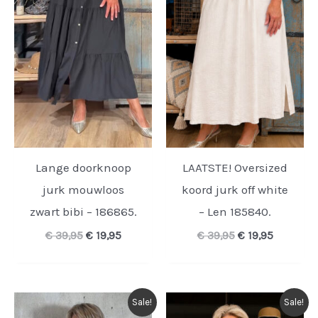
Lange doorknoop
LAATSTE! Oversized
jurk mouwloos
koord jurk off white
zwart bibi – 186865.
– Len 185840.
Oorspronkelijke
Huidige
Oorspronkelijk
Huidige
€
39,95
€
19,95
€
39,95
€
19,95
prijs
prijs
prijs
prijs
was:
is:
was:
is:
€ 39,95.
€ 19,95.
€ 39,95.
€ 19,95.
Sale!
Sale!