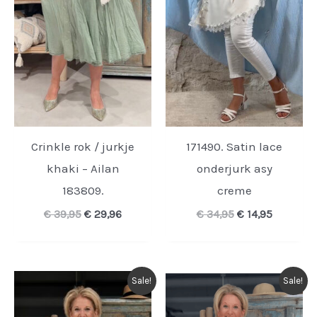
Crinkle rok / jurkje
171490. Satin lace
khaki – Ailan
onderjurk asy
183809.
creme
Oorspronkelijke
Huidige
Oorspronkelijk
Huidige
€
39,95
€
29,96
€
34,95
€
14,95
prijs
prijs
prijs
prijs
was:
is:
was:
is:
€ 39,95.
€ 29,96.
€ 34,95.
€ 14,95.
Sale!
Sale!