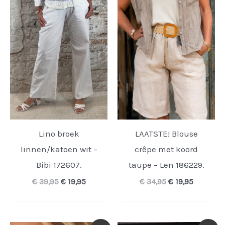
Lino broek
LAATSTE! Blouse
linnen/katoen wit –
crêpe met koord
Bibi 172607.
taupe – Len 186229.
Oorspronkelijke
Huidige
Oorspronkelijk
Huidige
€
39,95
€
19,95
€
34,95
€
19,95
prijs
prijs
prijs
prijs
was:
is:
was:
is:
€ 39,95.
€ 19,95.
€ 34,95.
€ 19,95.