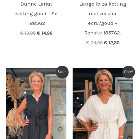
Dunne Lariat
Lange Ibiza ketting
ketting goud – Sil
met zeester
188362
ecru/goud –
Renske 185762.
Oorspronkelijke
Huidige
€
19,95
€
14,96
prijs
prijs
Oorspronkelijk
Huidige
€
24,95
€
12,50
was:
is:
prijs
prijs
€ 19,95.
€ 14,96.
was:
is:
€ 24,95.
€ 12,50.
Sale!
Sale!