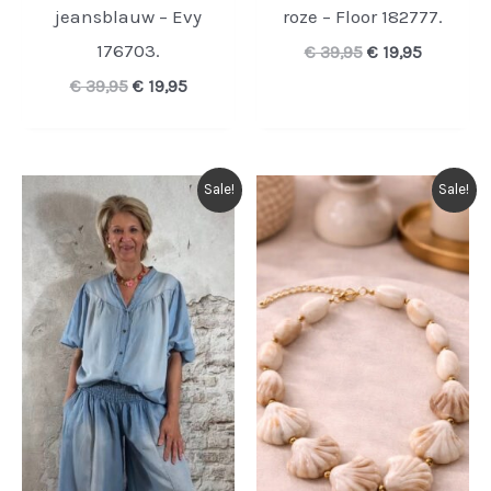
jeansblauw – Evy
roze – Floor 182777.
176703.
Oorspronkelijk
Huidige
€
39,95
€
19,95
prijs
prijs
Oorspronkelijke
Huidige
€
39,95
€
19,95
was:
is:
prijs
prijs
€ 39,95.
€ 19,95.
was:
is:
€ 39,95.
€ 19,95.
Sale!
Sale!