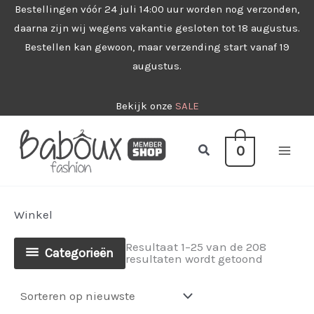
Ga
Bestellingen vóór 24 juli 14:00 uur worden nog verzonden,
daarna zijn wij wegens vakantie gesloten tot 18 augustus.
naar
Bestellen kan gewoon, maar verzending start vanaf 19
de
augustus.
inhoud
Bekijk onze
SALE
Zoeken
0
Winkel
Resultaat 1–25 van de 208
Categorieën
Gesorteer
resultaten wordt getoond
op
nieuwste