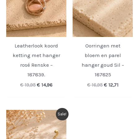
Leatherlook koord
Oorringen met
ketting met hanger
bloem en parel
rosé Renske –
hanger goud Sil –
187839.
187825
Oorspronkelijke
Huidige
Oorspronkelijk
Huidige
€
19,95
€
14,96
€
16,95
€
12,71
prijs
prijs
prijs
prijs
was:
is:
was:
is:
€ 19,95.
€ 14,96.
€ 16,95.
€ 12,71.
Sale!