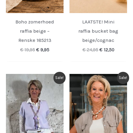
Boho zomerhoed
LAATSTE! Mini
raffia beige –
raffia bucket bag
Renske 185213
beige/cognac
Oorspronkelijke
Huidige
Oorspronkelijk
Huidige
€
19,95
€
9,95
€
24,95
€
12,50
prijs
prijs
prijs
prijs
was:
is:
was:
is:
€ 19,95.
€ 9,95.
€ 24,95.
€ 12,50.
Sale!
Sale!