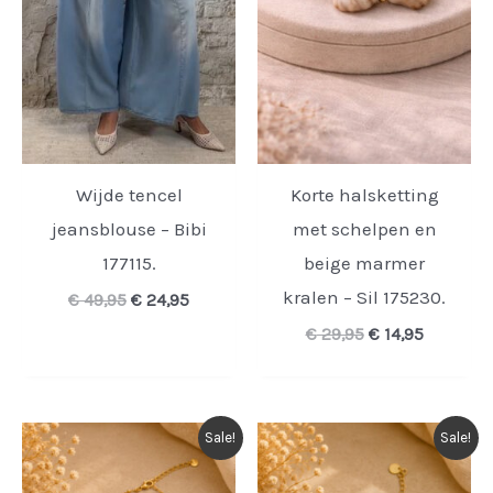
Wijde tencel
Korte halsketting
jeansblouse – Bibi
met schelpen en
177115.
beige marmer
kralen – Sil 175230.
Oorspronkelijke
Huidige
€
49,95
€
24,95
prijs
prijs
Oorspronkelijk
Huidige
€
29,95
€
14,95
was:
is:
prijs
prijs
€ 49,95.
€ 24,95.
was:
is:
€ 29,95.
€ 14,95.
Sale!
Sale!