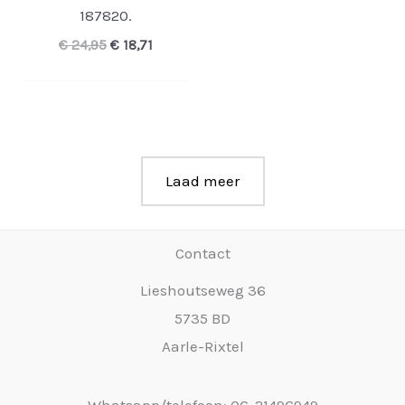
187820.
Oorspronkelijke
Huidige
€
24,95
€
18,71
prijs
prijs
was:
is:
€ 24,95.
€ 18,71.
Laad meer
Contact
Lieshoutseweg 36
5735 BD
Aarle-Rixtel
Whatsapp/telefoon: 06-21496949