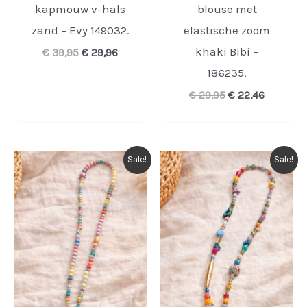
kapmouw v-hals
blouse met
zand – Evy 149032.
elastische zoom
khaki Bibi –
Oorspronkelijke
Huidige
€
39,95
€
29,96
prijs
prijs
186235.
was:
is:
€ 39,95.
€ 29,96.
Oorspronkelijke
Huidige
€
29,95
€
22,46
prijs
prijs
was:
is:
€ 29,95.
€ 22,46.
Sale!
Sale!