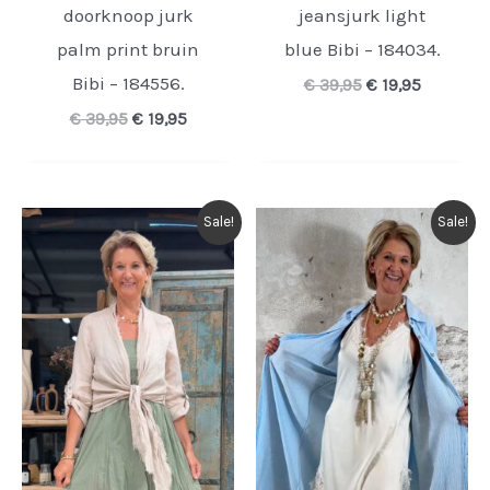
doorknoop jurk
jeansjurk light
palm print bruin
blue Bibi – 184034.
Bibi – 184556.
Oorspronkelijk
Huidige
€
39,95
€
19,95
prijs
prijs
Oorspronkelijke
Huidige
€
39,95
€
19,95
was:
is:
prijs
prijs
€ 39,95.
€ 19,95.
was:
is:
€ 39,95.
€ 19,95.
Sale!
Sale!