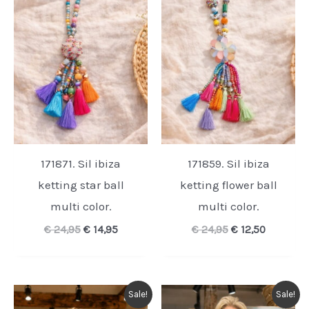
171871. Sil ibiza
171859. Sil ibiza
ketting star ball
ketting flower ball
multi color.
multi color.
Oorspronkelijke
Huidige
Oorspronkelijk
Huidige
€
24,95
€
14,95
€
24,95
€
12,50
prijs
prijs
prijs
prijs
was:
is:
was:
is:
€ 24,95.
€ 14,95.
€ 24,95.
€ 12,50.
Sale!
Sale!