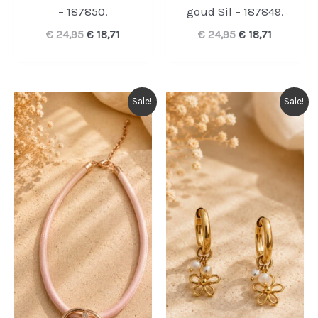
– 187850.
goud Sil – 187849.
Oorspronkelijke
Huidige
Oorspronkelijk
Huidige
€
24,95
€
18,71
€
24,95
€
18,71
prijs
prijs
prijs
prijs
was:
is:
was:
is:
€ 24,95.
€ 18,71.
€ 24,95.
€ 18,71.
Sale!
Sale!