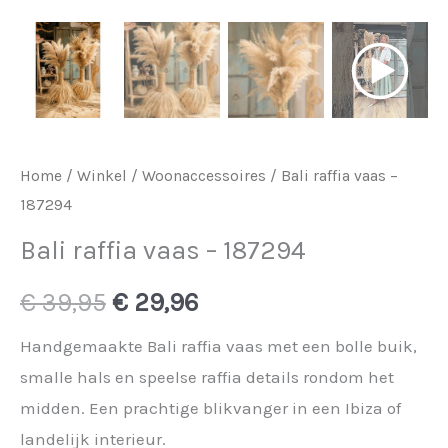
Home
/
Winkel
/
Woonaccessoires
/ Bali raffia vaas –
187294
Bali raffia vaas – 187294
Oorspronkelijke
Huidige
€
39,95
€
29,96
prijs
prijs
Handgemaakte Bali raffia vaas met een bolle buik,
smalle hals en speelse raffia details rondom het
was:
is:
midden. Een prachtige blikvanger in een Ibiza of
€ 39,95.
€ 29,96.
landelijk interieur.