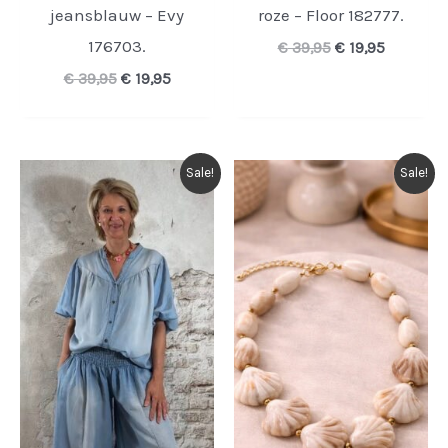
jeansblauw – Evy
roze – Floor 182777.
176703.
Oorspronkelijk
Huidige
€
39,95
€
19,95
prijs
prijs
Oorspronkelijke
Huidige
€
39,95
€
19,95
was:
is:
prijs
prijs
€ 39,95.
€ 19,95.
was:
is:
€ 39,95.
€ 19,95.
Sale!
Sale!