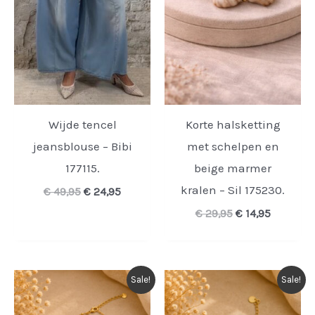
Wijde tencel
Korte halsketting
jeansblouse – Bibi
met schelpen en
177115.
beige marmer
kralen – Sil 175230.
Oorspronkelijke
Huidige
€
49,95
€
24,95
prijs
prijs
Oorspronkelijk
Huidige
€
29,95
€
14,95
was:
is:
prijs
prijs
€ 49,95.
€ 24,95.
was:
is:
€ 29,95.
€ 14,95.
Sale!
Sale!