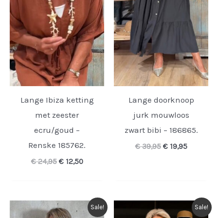
Lange Ibiza ketting
Lange doorknoop
met zeester
jurk mouwloos
ecru/goud –
zwart bibi – 186865.
Renske 185762.
Oorspronkelijk
Huidige
€
39,95
€
19,95
prijs
prijs
Oorspronkelijke
Huidige
€
24,95
€
12,50
was:
is:
prijs
prijs
€ 39,95.
€ 19,95.
was:
is:
€ 24,95.
€ 12,50.
Sale!
Sale!