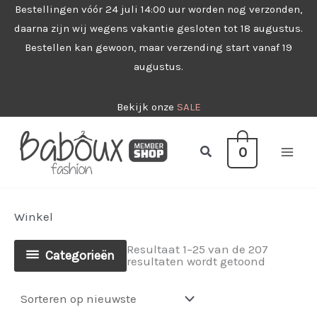
Ga
Bestellingen vóór 24 juli 14:00 uur worden nog verzonden,
daarna zijn wij wegens vakantie gesloten tot 18 augustus.
naar
Bestellen kan gewoon, maar verzending start vanaf 19
de
augustus.
inhoud
Bekijk onze
SALE
Zoeken
0
Winkel
Resultaat 1–25 van de 207
Categorieën
Gesorteer
resultaten wordt getoond
op
nieuwste