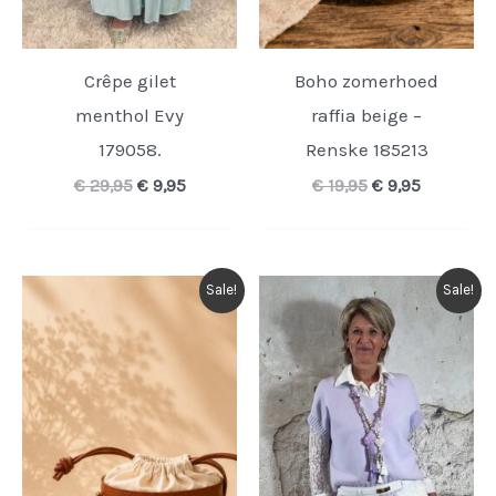
Crêpe gilet
Boho zomerhoed
menthol Evy
raffia beige –
179058.
Renske 185213
Oorspronkelijke
Huidige
Oorspronkelijk
Huidige
€
29,95
€
9,95
€
19,95
€
9,95
prijs
prijs
prijs
prijs
was:
is:
was:
is:
€ 29,95.
€ 9,95.
€ 19,95.
€ 9,95.
Sale!
Sale!