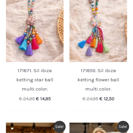
171871. Sil ibiza
171859. Sil ibiza
ketting star ball
ketting flower ball
multi color.
multi color.
Oorspronkelijke
Huidige
Oorspronkelijk
Huidige
€
24,95
€
14,95
€
24,95
€
12,50
prijs
prijs
prijs
prijs
was:
is:
was:
is:
€ 24,95.
€ 14,95.
€ 24,95.
€ 12,50.
Sale!
Sale!