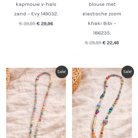
kapmouw v-hals
blouse met
zand – Evy 149032.
elastische zoom
khaki Bibi –
Oorspronkelijke
Huidige
€
39,95
€
29,96
prijs
prijs
186235.
was:
is:
€ 39,95.
€ 29,96.
Oorspronkelijke
Huidige
€
29,95
€
22,46
prijs
prijs
was:
is:
€ 29,95.
€ 22,46.
Sale!
Sale!