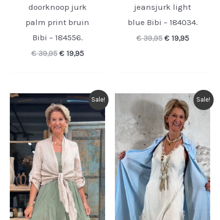
doorknoop jurk
jeansjurk light
palm print bruin
blue Bibi – 184034.
Bibi – 184556.
Oorspronkelijk
Huidige
€
39,95
€
19,95
prijs
prijs
Oorspronkelijke
Huidige
€
39,95
€
19,95
was:
is:
prijs
prijs
€ 39,95.
€ 19,95.
was:
is:
€ 39,95.
€ 19,95.
Sale!
Sale!