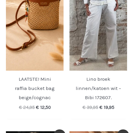
LAATSTE! Mini
Lino broek
raffia bucket bag
linnen/katoen wit –
beige/cognac
Bibi 172607.
Oorspronkelijke
Huidige
Oorspronkelijk
Huidige
€
24,95
€
12,50
€
39,95
€
19,95
prijs
prijs
prijs
prijs
was:
is:
was:
is:
€ 24,95.
€ 12,50.
€ 39,95.
€ 19,95.