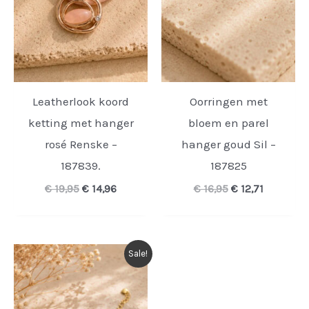
Leatherlook koord
Oorringen met
ketting met hanger
bloem en parel
rosé Renske –
hanger goud Sil –
187839.
187825
Oorspronkelijke
Huidige
Oorspronkelijk
Huidige
€
19,95
€
14,96
€
16,95
€
12,71
prijs
prijs
prijs
prijs
was:
is:
was:
is:
€ 19,95.
€ 14,96.
€ 16,95.
€ 12,71.
Sale!