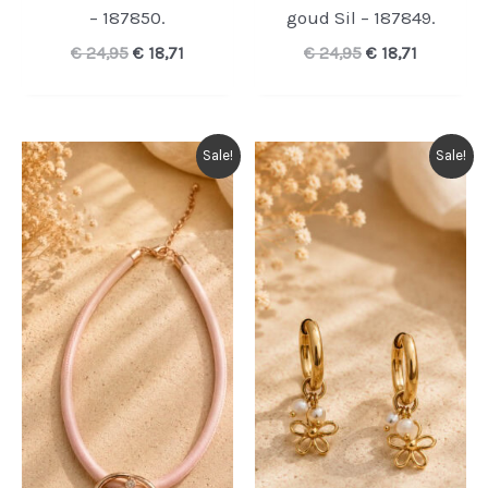
– 187850.
goud Sil – 187849.
Oorspronkelijke
Huidige
Oorspronkelijk
Huidige
€
24,95
€
18,71
€
24,95
€
18,71
prijs
prijs
prijs
prijs
was:
is:
was:
is:
€ 24,95.
€ 18,71.
€ 24,95.
€ 18,71.
Sale!
Sale!