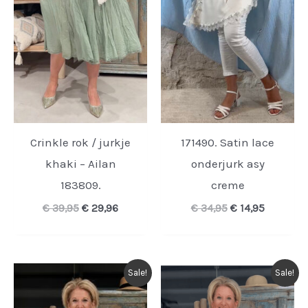
Crinkle rok / jurkje
171490. Satin lace
khaki – Ailan
onderjurk asy
183809.
creme
Oorspronkelijke
Huidige
Oorspronkelijk
Huidige
€
39,95
€
29,96
€
34,95
€
14,95
prijs
prijs
prijs
prijs
was:
is:
was:
is:
€ 39,95.
€ 29,96.
€ 34,95.
€ 14,95.
Sale!
Sale!