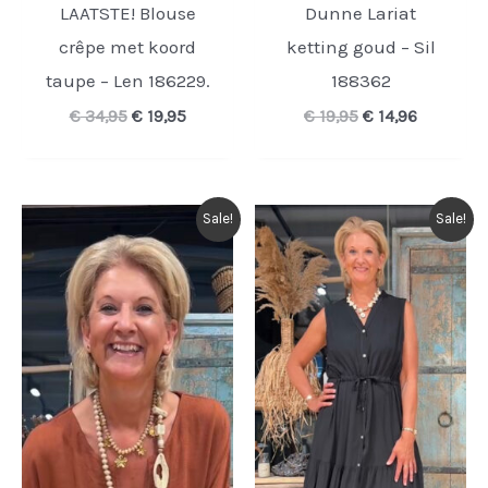
LAATSTE! Blouse
Dunne Lariat
crêpe met koord
ketting goud – Sil
taupe – Len 186229.
188362
Oorspronkelijke
Huidige
Oorspronkelijke
Huidige
€
34,95
€
19,95
€
19,95
€
14,96
prijs
prijs
prijs
prijs
was:
is:
was:
is:
€ 34,95.
€ 19,95.
€ 19,95.
€ 14,96.
Sale!
Sale!