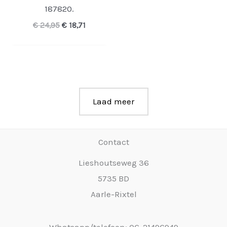
187820.
Oorspronkelijke
Huidige
€
24,95
€
18,71
prijs
prijs
was:
is:
€ 24,95.
€ 18,71.
Laad meer
Contact
Lieshoutseweg 36
5735 BD
Aarle-Rixtel
Whatsapp/telefoon: 06-21496949