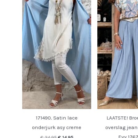
171490. Satin lace
LAATSTE! Bro
onderjurk asy creme
overslag jea
Evy 176
Oorspronkelijke
Huidige
€
34,95
€
14,95