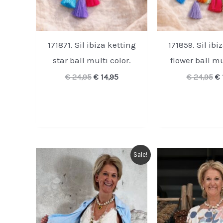
171871. Sil ibiza ketting
171859. Sil ibi
star ball multi color.
flower ball mu
Oorspronkelijke
Huidige
Oo
€
24,95
€
14,95
€
24,95
€
prijs
prijs
pr
was:
is:
wa
€ 24,95.
€ 14,95.
€ 
Sale!