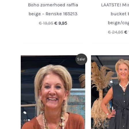
Boho zomerhoed raffia
LAATSTE! Min
beige – Renske 185213
bucket 
beige/co
Oorspronkelijke
Huidige
€
19,95
€
9,95
prijs
prijs
Oo
€
24,95
€
was:
is:
pr
€ 19,95.
€ 9,95.
wa
€ 
Sale!