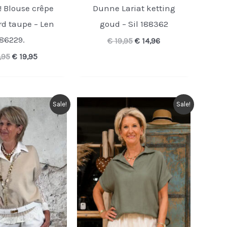
 Blouse crêpe
Dunne Lariat ketting
d taupe – Len
goud – Sil 188362
86229.
Oorspronkelijke
Huidige
€
19,95
€
14,96
prijs
prijs
Oorspronkelijke
Huidige
,95
€
19,95
was:
is:
prijs
prijs
€ 19,95.
€ 14,96.
was:
is:
€ 34,95.
€ 19,95.
Sale!
Sale!