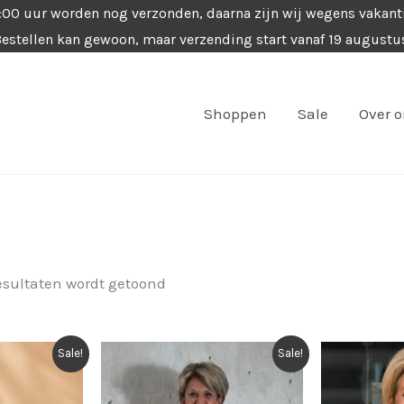
4:00 uur worden nog verzonden, daarna zijn wij wegens vakant
estellen kan gewoon, maar verzending start vanaf 19 augustu
Shoppen
Sale
Over 
Gesorteerd
esultaten wordt getoond
op
nieuwste
Sale!
Sale!