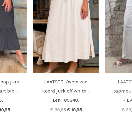
oop jurk
LAATSTE! Oversized
LAATST
rt bibi –
koord jurk off white –
kapmouw
5.
Len 185840.
– E
rspronkelijke
Huidige
Oorspronkelijke
Huidige
19,95
€
39,95
€
19,95
€
39
ijs
prijs
prijs
prijs
s:
is:
was:
is:
39,95.
€ 19,95.
€ 39,95.
€ 19,95.