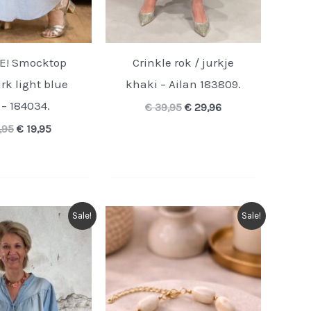
E! Smocktop
Crinkle rok / jurkje
rk light blue
khaki – Ailan 183809.
 – 184034.
Oorspronkelijke
Huidige
€
39,95
€
29,96
prijs
prijs
Oorspronkelijke
Huidige
,95
€
19,95
was:
is:
prijs
prijs
€ 39,95.
€ 29,96.
was:
is:
€ 39,95.
€ 19,95.
Sale!
Sale!