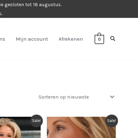
ie gesloten tot 18 augustus.
s.
Zoeken
ons
Mijn account
Afrekenen
0
Sale!
Sale!