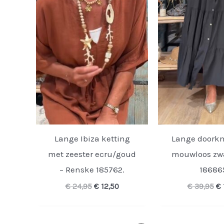
Lange Ibiza ketting
Lange doorkn
met zeester ecru/goud
mouwloos zwa
– Renske 185762.
18686
Oorspronkelijke
Huidige
Oo
€
24,95
€
12,50
€
39,95
€
prijs
prijs
pr
was:
is:
wa
€ 24,95.
€ 12,50.
€ 