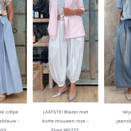
ek crêpe
LAATSTE! Blazer met
Wij
nsblauw –
korte mouwen roze –
jeansb
703.
Floor 182777.