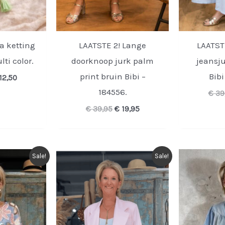
za ketting
LAATSTE 2! Lange
LAATST
lti color.
doorknoop jurk palm
jeansju
print bruin Bibi –
Bibi
rspronkelijke
Huidige
12,50
ijs
prijs
184556.
€
39
s:
is:
24,95.
€ 12,50.
Oorspronkelijke
Huidige
€
39,95
€
19,95
prijs
prijs
was:
is:
€ 39,95.
€ 19,95.
Sale!
Sale!