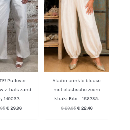
E! Pullover
Aladin crinkle blouse
 v-hals zand
met elastische zoom
vy 149032.
khaki Bibi – 186235.
Oorspronkelijke
Huidige
Oorspronkelijke
Huidige
,95
€
29,96
€
29,95
€
22,46
prijs
prijs
prijs
prijs
was:
is:
was:
is:
€ 39,95.
€ 29,96.
€ 29,95.
€ 22,46.