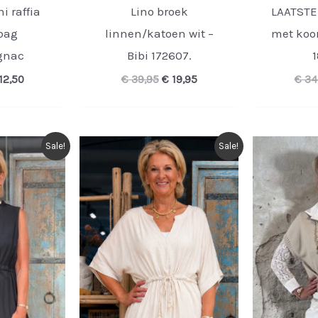
i raffia
Lino broek
LAATSTE!
bag
linnen/katoen wit –
met koor
gnac
Bibi 172607.
1
rspronkelijke
Huidige
Oorspronkelijke
Huidige
12,50
€
39,95
€
19,95
€
34
ijs
prijs
prijs
prijs
s:
is:
was:
is:
24,95.
€ 12,50.
€ 39,95.
€ 19,95.
Sale!
Sale!