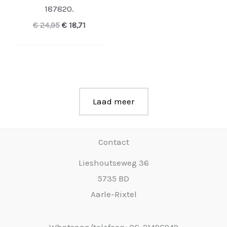
187820.
Oorspronkelijke
Huidige
€
24,95
€
18,71
prijs
prijs
was:
is:
€ 24,95.
€ 18,71.
Laad meer
Contact
Lieshoutseweg 36
5735 BD
Aarle-Rixtel
Whatsapp/telefoon: 06-21496949