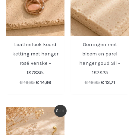
Leatherlook koord
Oorringen met
ketting met hanger
bloem en parel
rosé Renske –
hanger goud Sil –
187839.
187825
Oorspronkelijke
Huidige
Oorspronkelijk
Huidige
€
19,95
€
14,96
€
16,95
€
12,71
prijs
prijs
prijs
prijs
was:
is:
was:
is:
€ 19,95.
€ 14,96.
€ 16,95.
€ 12,71.
Sale!