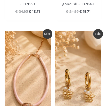
– 187850.
goud Sil – 187849.
Oorspronkelijke
Huidige
Oorspronkelijk
Huidige
€
24,95
€
18,71
€
24,95
€
18,71
prijs
prijs
prijs
prijs
was:
is:
was:
is:
€ 24,95.
€ 18,71.
€ 24,95.
€ 18,71.
Sale!
Sale!