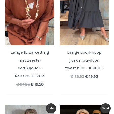
Lange Ibiza ketting
Lange doorknoop
met zeester
jurk mouwloos
ecru/goud –
zwart bibi – 186865.
Renske 185762.
Oorspronkelijk
Huidige
€
39,95
€
19,95
prijs
prijs
Oorspronkelijke
Huidige
€
24,95
€
12,50
was:
is:
prijs
prijs
€ 39,95.
€ 19,95.
was:
is:
€ 24,95.
€ 12,50.
Sale!
Sale!