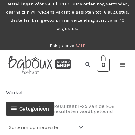
Ga
Bestellingen vóór 24 juli 14:00 uur worden nog verzonden,
daarna zijn wij wegens vakantie gesloten tot 18 augustus.
naar
Bestellen kan gewoon, maar verzending start vanaf 19
de
augustus.
inhoud
Bekijk onze
SALE
Zoeken
0
Winkel
Resultaat 1–25 van de 206
Categorieën
Gesorteer
resultaten wordt getoond
op
nieuwste