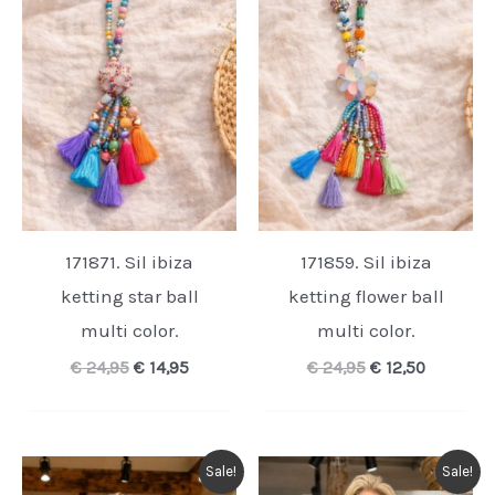
171871. Sil ibiza
171859. Sil ibiza
ketting star ball
ketting flower ball
multi color.
multi color.
Oorspronkelijke
Huidige
Oorspronkelijk
Huidige
€
24,95
€
14,95
€
24,95
€
12,50
prijs
prijs
prijs
prijs
was:
is:
was:
is:
€ 24,95.
€ 14,95.
€ 24,95.
€ 12,50.
Sale!
Sale!