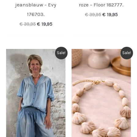
jeansblauw – Evy
roze – Floor 182777.
176703.
Oorspronkelijk
Huidige
€
39,95
€
19,95
prijs
prijs
Oorspronkelijke
Huidige
€
39,95
€
19,95
was:
is:
prijs
prijs
€ 39,95.
€ 19,95.
was:
is:
€ 39,95.
€ 19,95.
Sale!
Sale!