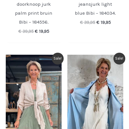
doorknoop jurk
jeansjurk light
palm print bruin
blue Bibi – 184034.
Bibi – 184556.
Oorspronkelijk
Huidige
€
39,95
€
19,95
prijs
prijs
Oorspronkelijke
Huidige
€
39,95
€
19,95
was:
is:
prijs
prijs
€ 39,95.
€ 19,95.
was:
is:
€ 39,95.
€ 19,95.
Sale!
Sale!