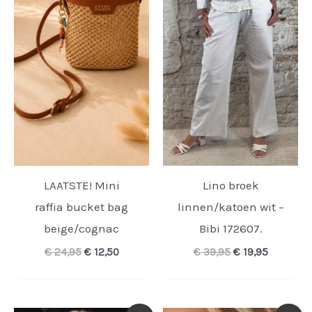
LAATSTE! Mini
Lino broek
raffia bucket bag
linnen/katoen wit –
beige/cognac
Bibi 172607.
Oorspronkelijke
Huidige
Oorspronkelijk
Huidige
€
24,95
€
12,50
€
39,95
€
19,95
prijs
prijs
prijs
prijs
was:
is:
was:
is:
€ 24,95.
€ 12,50.
€ 39,95.
€ 19,95.