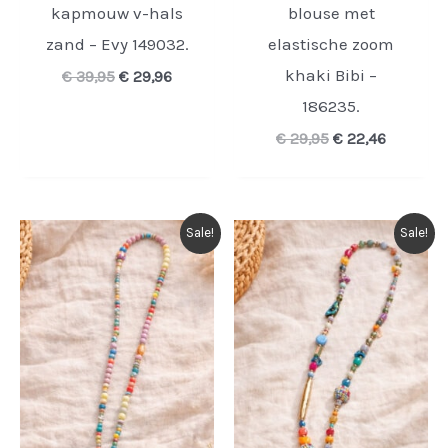
kapmouw v-hals
blouse met
zand – Evy 149032.
elastische zoom
khaki Bibi –
Oorspronkelijke
Huidige
€
39,95
€
29,96
prijs
prijs
186235.
was:
is:
€ 39,95.
€ 29,96.
Oorspronkelijke
Huidige
€
29,95
€
22,46
prijs
prijs
was:
is:
€ 29,95.
€ 22,46.
Sale!
Sale!