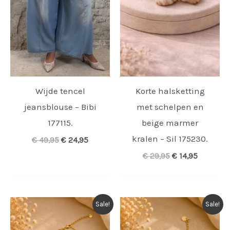
Wijde tencel
Korte halsketting
jeansblouse – Bibi
met schelpen en
177115.
beige marmer
kralen – Sil 175230.
Oorspronkelijke
Huidige
€
49,95
€
24,95
prijs
prijs
Oorspronkelijk
Huidige
€
29,95
€
14,95
was:
is:
prijs
prijs
€ 49,95.
€ 24,95.
was:
is:
€ 29,95.
€ 14,95.
Sale!
Sale!