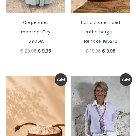
Crêpe gilet
Boho zomerhoed
menthol Evy
raffia beige –
179058.
Renske 185213
Oorspronkelijke
Huidige
Oorspronkelijk
Huidige
€
29,95
€
9,95
€
19,95
€
9,95
prijs
prijs
prijs
prijs
was:
is:
was:
is:
€ 29,95.
€ 9,95.
€ 19,95.
€ 9,95.
Sale!
Sale!