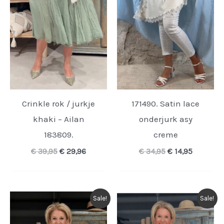
Crinkle rok / jurkje
171490. Satin lace
khaki – Ailan
onderjurk asy
183809.
creme
Oorspronkelijke
Huidige
Oorspronkelijk
Huidige
€
39,95
€
29,96
€
34,95
€
14,95
prijs
prijs
prijs
prijs
was:
is:
was:
is:
€ 39,95.
€ 29,96.
€ 34,95.
€ 14,95.
Sale!
Sale!