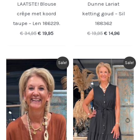
LAATSTE! Blouse
Dunne Lariat
crêpe met koord
ketting goud – Sil
taupe – Len 186229.
188362
Oorspronkelijke
Huidige
Oorspronkelijke
Huidige
€
34,95
€
19,95
€
19,95
€
14,96
prijs
prijs
prijs
prijs
was:
is:
was:
is:
€ 34,95.
€ 19,95.
€ 19,95.
€ 14,96.
Sale!
Sale!