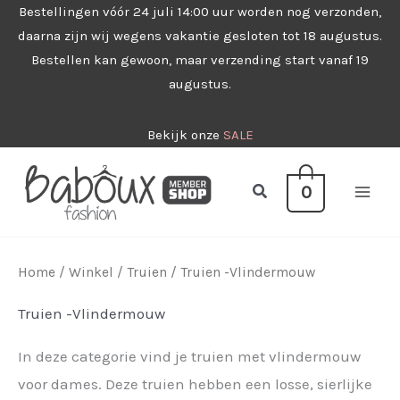
Ga
Bestellingen vóór 24 juli 14:00 uur worden nog verzonden,
daarna zijn wij wegens vakantie gesloten tot 18 augustus.
naar
Bestellen kan gewoon, maar verzending start vanaf 19
de
augustus.
inhoud
Bekijk onze
SALE
Zoeken
0
Home
/
Winkel
/
Truien
/ Truien -Vlindermouw
Truien -Vlindermouw
In deze categorie vind je truien met vlindermouw
voor dames. Deze truien hebben een losse, sierlijke