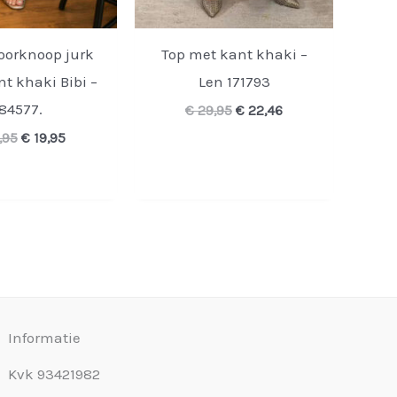
oorknoop jurk
Top met kant khaki –
nt khaki Bibi –
Len 171793
84577.
Oorspronkelijke
Huidige
€
29,95
€
22,46
prijs
prijs
Oorspronkelijke
Huidige
,95
€
19,95
was:
is:
prijs
prijs
€ 29,95.
€ 22,46.
was:
is:
€ 39,95.
€ 19,95.
Informatie
Kvk 93421982