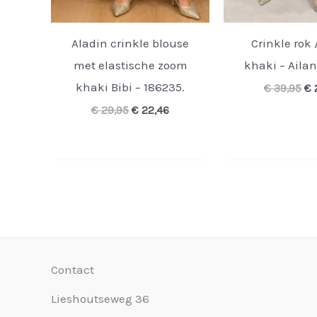
Aladin crinkle blouse
Crinkle rok 
met elastische zoom
khaki – Ailan
khaki Bibi – 186235.
Oo
€
39,95
€
pr
Oorspronkelijke
Huidige
€
29,95
€
22,46
wa
prijs
prijs
€ 
was:
is:
€ 29,95.
€ 22,46.
Contact
Lieshoutseweg 36