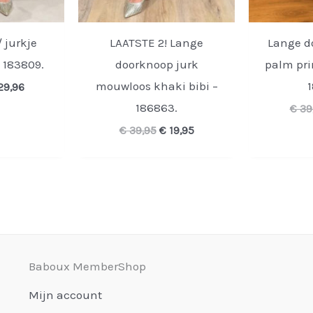
/ jurkje
LAATSTE 2! Lange
Lange d
 183809.
doorknoop jurk
palm pri
mouwloos khaki bibi –
1
rspronkelijke
Huidige
29,96
ijs
prijs
186863.
€
39
s:
is:
39,95.
€ 29,96.
Oorspronkelijke
Huidige
€
39,95
€
19,95
prijs
prijs
was:
is:
€ 39,95.
€ 19,95.
Baboux MemberShop
Mijn account