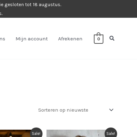
ie gesloten tot 18 augustus.
s.
Zoeken
ons
Mijn account
Afrekenen
0
Sale!
Sale!