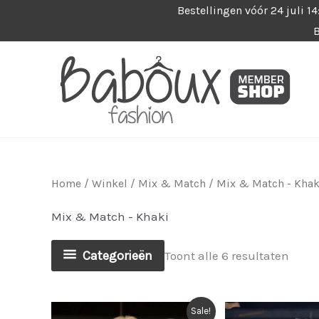
Ga
Bestellingen vóór 24 juli 1
B
naar
de
inhoud
Home
/
Winkel
/
Mix & Match
/ Mix & Match - Khak
Mix & Match - Khaki
Categorieën
Gesor
Toont alle 6 resultaten
op
nieu
Sale!