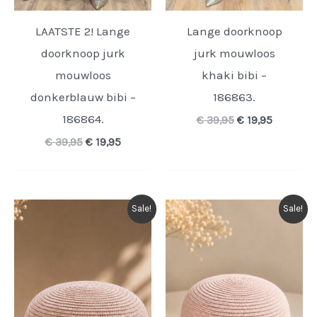
LAATSTE 2! Lange
Lange doorknoop
doorknoop jurk
jurk mouwloos
mouwloos
khaki bibi –
donkerblauw bibi –
186863.
186864.
Oorspronkelijk
Huidige
€
39,95
€
19,95
prijs
prijs
Oorspronkelijke
Huidige
€
39,95
€
19,95
was:
is:
prijs
prijs
€ 39,95.
€ 19,95.
was:
is:
€ 39,95.
€ 19,95.
Sale!
Sale!