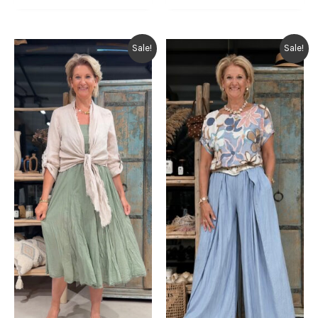
was:
is:
was:
is:
€ 39,95.
€ 19,95.
€ 39,95.
€ 19,95.
Sale!
Sale!