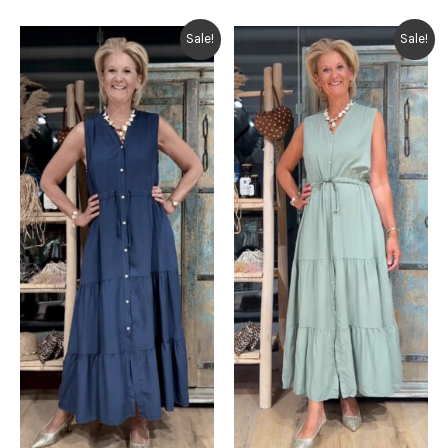
€ 34,95.
€ 17,50.
Sale!
Sale!