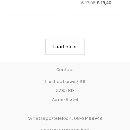
€ 24,95.
€ 18,71.
Oorspronkelijke
Huidige
€
17,95
€
13,46
prijs
prijs
was:
is:
€ 17,95.
€ 13,46.
Laad meer
Contact
Lieshoutseweg 36
5735 BD
Aarle-Rixtel
Whatsapp/telefoon: 06-21496949