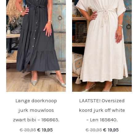
Lange doorknoop
LAATSTE! Oversized
jurk mouwloos
koord jurk off white
zwart bibi – 186865.
– Len 185840.
Oorspronkelijke
Huidige
Oorspronkelijk
Huidige
€
39,95
€
19,95
€
39,95
€
19,95
prijs
prijs
prijs
prijs