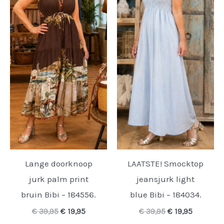
Lange doorknoop
LAATSTE! Smocktop
jurk palm print
jeansjurk light
bruin Bibi – 184556.
blue Bibi – 184034.
Oorspronkelijke
Huidige
Oorspronkelijk
Huidige
€
39,95
€
19,95
€
39,95
€
19,95
prijs
prijs
prijs
prijs