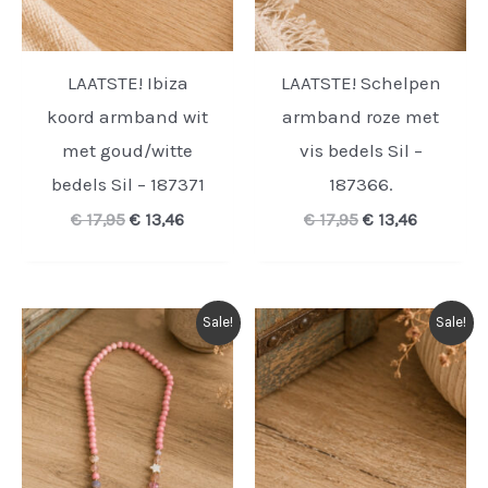
LAATSTE! Ibiza
LAATSTE! Schelpen
koord armband wit
armband roze met
met goud/witte
vis bedels Sil –
bedels Sil – 187371
187366.
Oorspronkelijke
Huidige
Oorspronkelijke
Huidige
€
17,95
€
13,46
€
17,95
€
13,46
prijs
prijs
prijs
prijs
was:
is:
was:
is:
€ 17,95.
€ 13,46.
€ 17,95.
€ 13,46.
Sale!
Sale!