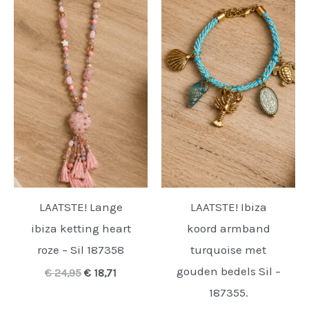
LAATSTE! Lange
LAATSTE! Ibiza
ibiza ketting heart
koord armband
roze – Sil 187358
turquoise met
gouden bedels Sil –
Oorspronkelijke
Huidige
€
24,95
€
18,71
prijs
prijs
187355.
was:
is: