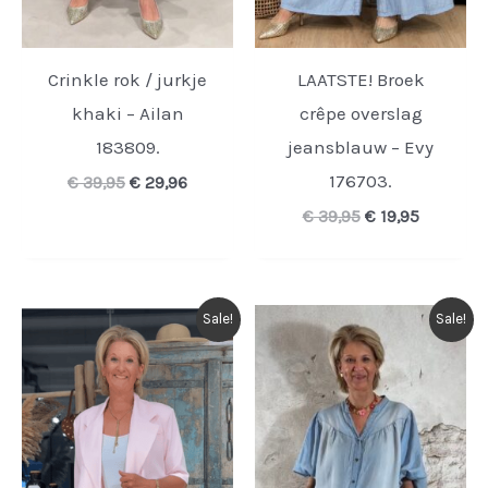
Crinkle rok / jurkje
LAATSTE! Broek
khaki – Ailan
crêpe overslag
183809.
jeansblauw – Evy
176703.
Oorspronkelijke
Huidige
€
39,95
€
29,96
prijs
prijs
Oorspronkelijk
Huidige
€
39,95
€
19,95
was:
is:
prijs
prijs
€ 39,95.
€ 29,96.
was:
is:
€ 39,95.
€ 19,95.
Sale!
Sale!