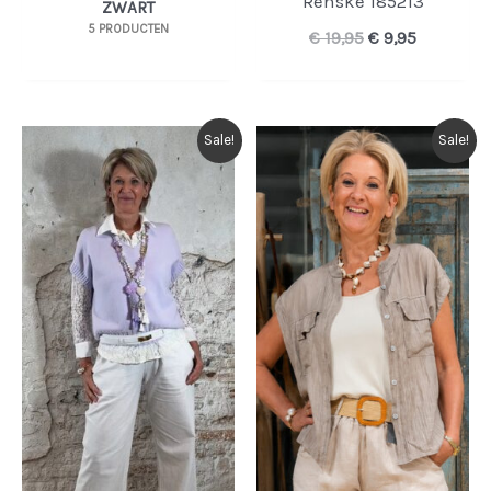
Renske 185213
ZWART
5 PRODUCTEN
Oorspronkelijk
Huidige
€
19,95
€
9,95
prijs
prijs
was:
is:
€ 19,95.
€ 9,95.
Sale!
Sale!