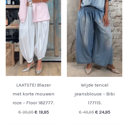
LAATSTE! Blazer
Wijde tencel
met korte mouwen
jeansblouse – Bibi
roze – Floor 182777.
177115.
Oorspronkelijke
Huidige
Oorspronkelijke
Huidige
€
39,95
€
19,95
€
49,95
€
24,95
prijs
prijs
prijs
prijs
was:
is:
was:
is: