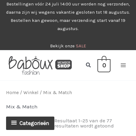
Ga
Bestellingen vóór 24 juli 14:00 uur worden nog verzonden,
daarna zijn wij wegens vakantie gesloten tot 18 augustus.
naar
Bestellen kan gewoon, maar verzending start vanaf 19
de
augustus.
inhoud
Bekijk onze
SALE
Zoeken
0
Home
/
Winkel
/ Mix & Match
Mix & Match
Resultaat 1–25 van de 77
Categorieën
Gesorteer
resultaten wordt getoond
op
nieuwste