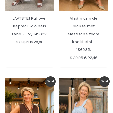
LAATSTE! Pullover
Aladin crinkle
kapmouw v-hals
blouse met
zand – Evy 149032.
elastische zoom
khaki Bibi –
Oorspronkelijke
Huidige
€
39,95
€
29,96
prijs
prijs
186235.
was:
is:
€ 39,95.
€ 29,96.
Oorspronkelijke
Huidige
€
29,95
€
22,46
prijs
prijs
was:
is:
€ 29,95.
€ 22,46.
Sale!
Sale!