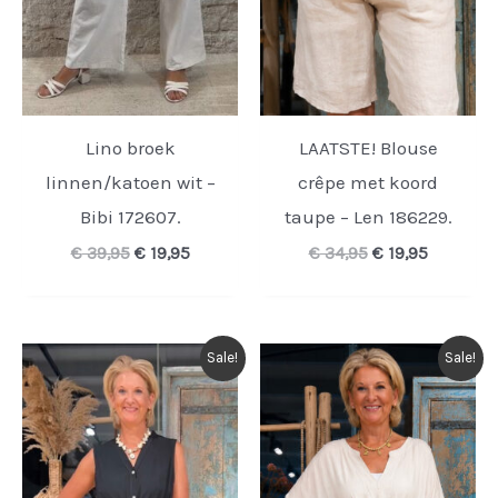
Lino broek
LAATSTE! Blouse
linnen/katoen wit –
crêpe met koord
Bibi 172607.
taupe – Len 186229.
Oorspronkelijke
Huidige
Oorspronkelijk
Huidige
€
39,95
€
19,95
€
34,95
€
19,95
prijs
prijs
prijs
prijs
was:
is:
was:
is:
€ 39,95.
€ 19,95.
€ 34,95.
€ 19,95.
Sale!
Sale!