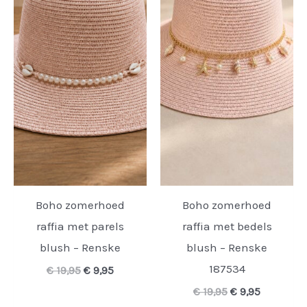
Boho zomerhoed
Boho zomerhoed
raffia met parels
raffia met bedels
blush – Renske
blush – Renske
187534
Oorspronkelijke
Huidige
€
19,95
€
9,95
prijs
prijs
Oorspronkelijk
Huidige
€
19,95
€
9,95
was:
is:
prijs
prijs