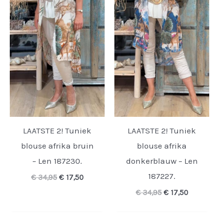
LAATSTE 2! Tuniek
LAATSTE 2! Tuniek
blouse afrika bruin
blouse afrika
– Len 187230.
donkerblauw – Len
187227.
Oorspronkelijke
Huidige
€
34,95
€
17,50
prijs
prijs
Oorspronkelijk
Huidige
€
34,95
€
17,50
was:
is:
prijs
prijs
€ 34,95.
€ 17,50.
was:
is: