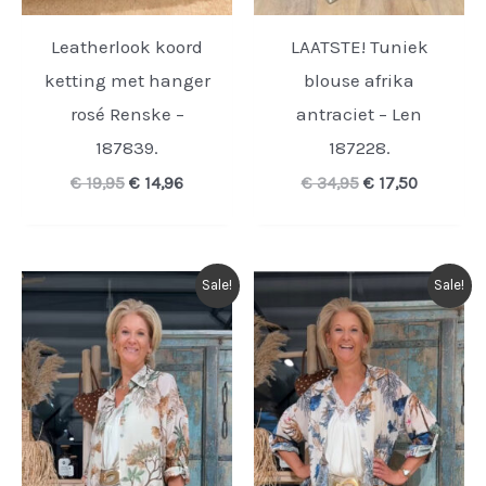
Leatherlook koord
LAATSTE! Tuniek
ketting met hanger
blouse afrika
rosé Renske –
antraciet – Len
187839.
187228.
Oorspronkelijke
Huidige
Oorspronkelijk
Huidige
€
19,95
€
14,96
€
34,95
€
17,50
prijs
prijs
prijs
prijs
was:
is:
was:
is:
€ 19,95.
€ 14,96.
€ 34,95.
€ 17,50.
Sale!
Sale!