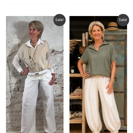
was:
is:
was:
is:
€ 39,95.
€ 19,95.
€ 39,95.
€ 19,95.
Sale!
Sale!